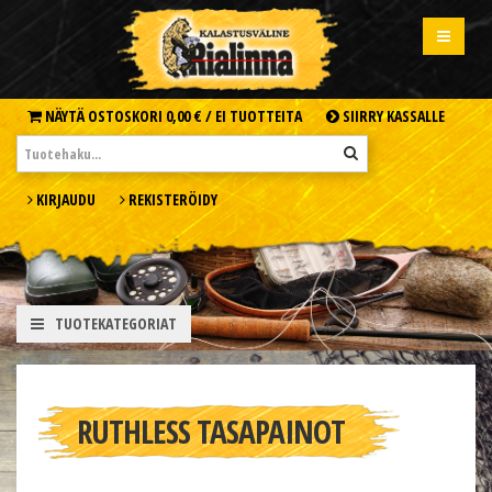
NÄYTÄ OSTOSKORI
0,00 € /
EI TUOTTEITA
SIIRRY KASSALLE
KIRJAUDU
REKISTERÖIDY
TUOTEKATEGORIAT
RUTHLESS TASAPAINOT