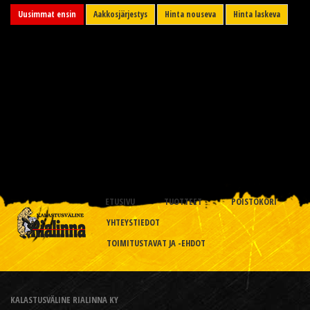
Uusimmat ensin
Aakkosjärjestys
Hinta nouseva
Hinta laskeva
ETUSIVU
TUOTTEET
POISTOKORI
YHTEYSTIEDOT
TOIMITUSTAVAT JA -EHDOT
KALASTUSVÄLINE RIALINNA KY