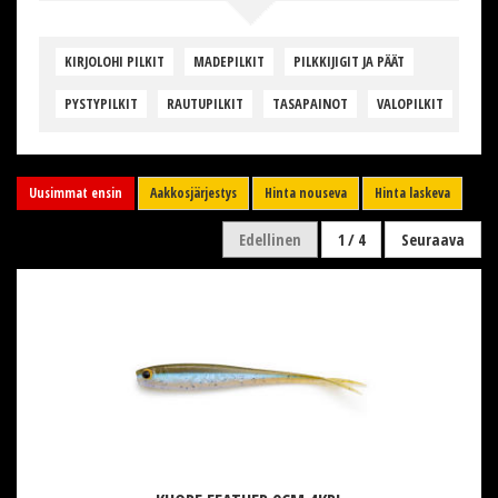
KIRJOLOHI PILKIT
MADEPILKIT
PILKKIJIGIT JA PÄÄT
PYSTYPILKIT
RAUTUPILKIT
TASAPAINOT
VALOPILKIT
Uusimmat ensin
Aakkosjärjestys
Hinta nouseva
Hinta laskeva
Edellinen
1 / 4
Seuraava