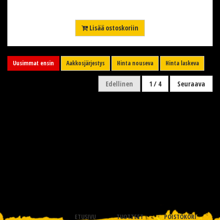
Lisää ostoskoriin
Uusimmat ensin
Aakkosjärjestys
Hinta nouseva
Hinta laskeva
Edellinen
1 / 4
Seuraava
ETUSIVU
TUOTTEET
POISTOKORI