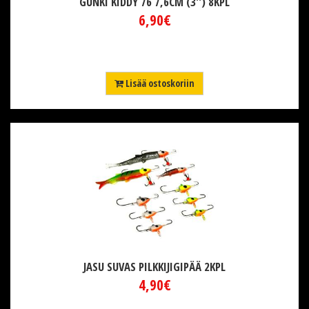
GUNKI KIDDY 76 7,6CM (3'') 8KPL
6,90€
Lisää ostoskoriin
JASU SUVAS PILKKIJIGIPÄÄ 2KPL
4,90€