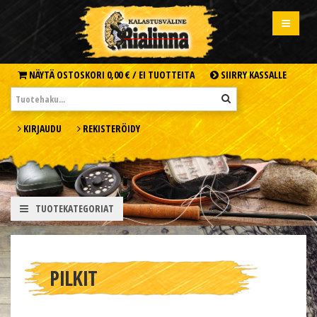
NÄYTÄ OSTOSKORI
0,00 € /
EI TUOTTEITA
SIIRRY KASSALLE
KIRJAUDU
REKISTERÖIDY
TUOTEKATEGORIAT
PILKIT