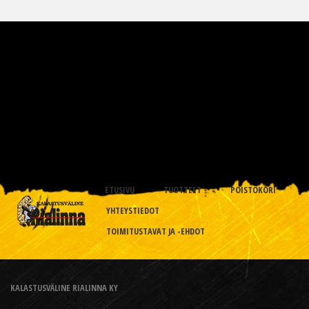
ETUSIVU
TUOTTEET
POISTOKORI
YHTEYSTIEDOT
TOIMITUSTAVAT JA -EHDOT
KALASTUSVÄLINE RIALINNA KY