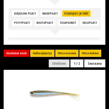
KIRJOLOHI PILKIT
MADEPILKIT
PILKKIJIGIT JA PÄÄT
PYSTYPILKIT
RAUTUPILKIT
TASAPAINOT
VALOPILKIT
Uusimmat ensin
Aakkosjärjestys
Hinta nouseva
Hinta laskeva
Edellinen
1 / 2
Seuraava