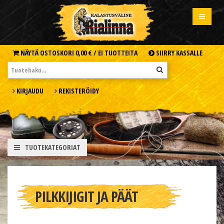
NÄYTÄ OSTOSKORI
0,00 € /
EI TUOTTEITA
SIIRRY KASSALLE
KIRJAUDU
REKISTERÖIDY
TUOTEKATEGORIAT
PILKKIJIGIT JA PÄÄT