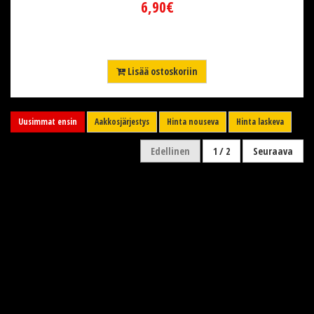
6,90€
Lisää ostoskoriin
Uusimmat ensin
Aakkosjärjestys
Hinta nouseva
Hinta laskeva
Edellinen
1 / 2
Seuraava