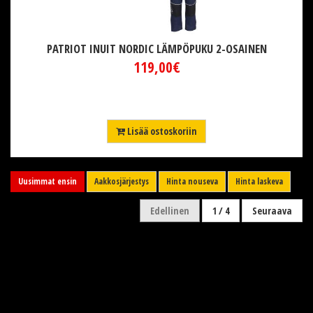
PATRIOT INUIT NORDIC LÄMPÖPUKU 2-OSAINEN
119,00€
Lisää ostoskoriin
Uusimmat ensin
Aakkosjärjestys
Hinta nouseva
Hinta laskeva
Edellinen
1 / 4
Seuraava