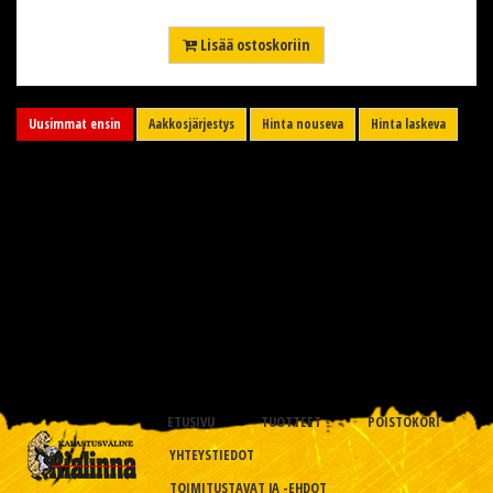
Lisää ostoskoriin
Uusimmat ensin
Aakkosjärjestys
Hinta nouseva
Hinta laskeva
ETUSIVU
TUOTTEET
POISTOKORI
YHTEYSTIEDOT
TOIMITUSTAVAT JA -EHDOT