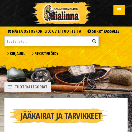
NÄYTÄ OSTOSKORI
0,00 € /
EI TUOTTEITA
SIIRRY KASSALLE
KIRJAUDU
REKISTERÖIDY
TUOTEKATEGORIAT
JÄÄKAIRAT JA TARVIKKEET