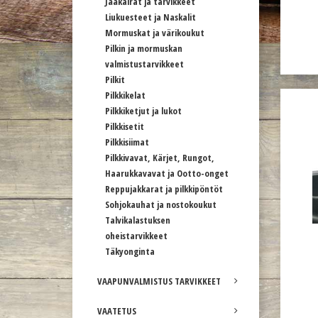
Jääkairat ja tarvikkeet
Liukuesteet ja Naskalit
Mormuskat ja värikoukut
Pilkin ja mormuskan
valmistustarvikkeet
Pilkit
Pilkkikelat
Pilkkiketjut ja lukot
Pilkkisetit
Pilkkisiimat
Pilkkivavat, Kärjet, Rungot,
Haarukkavavat ja Ootto-onget
Reppujakkarat ja pilkkipöntöt
Sohjokauhat ja nostokoukut
Talvikalastuksen
oheistarvikkeet
Täkyonginta
VAAPUNVALMISTUS TARVIKKEET
VAATETUS