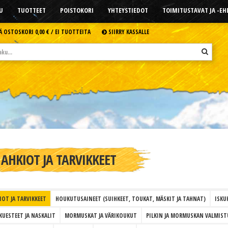
U
TUOTTEET
POISTOKORI
YHTEYSTIEDOT
TOIMITUSTAVAT JA -E
Ä OSTOSKORI
0,00 € /
EI TUOTTEITA
SIIRRY KASSALLE
AHKIOT JA TARVIKKEET
IOT JA TARVIKKEET
HOUKUTUSAINEET (SUIHKEET, TOUKAT, MÄSKIT JA TAHNAT)
ISKU
KUESTEET JA NASKALIT
MORMUSKAT JA VÄRIKOUKUT
PILKIN JA MORMUSKAN VALMIST