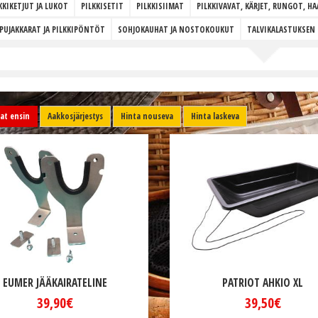
KKIKETJUT JA LUKOT
PILKKISETIT
PILKKISIIMAT
PILKKIVAVAT, KÄRJET, RUNGOT, 
PUJAKKARAT JA PILKKIPÖNTÖT
SOHJOKAUHAT JA NOSTOKOUKUT
TALVIKALASTUKSEN 
t ensin
Aakkosjärjestys
Hinta nouseva
Hinta laskeva
EUMER JÄÄKAIRATELINE
PATRIOT AHKIO XL
39,90€
39,50€