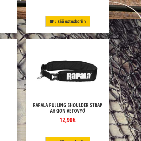
Lisää ostoskoriin
RAPALA PULLING SHOULDER STRAP
AHKION VETOVYÖ
12,90€