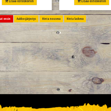
Lisää ostoskoriin
Lisää ostoskoriin
t ensin
Aakkosjärjestys
Hinta nouseva
Hinta laskeva