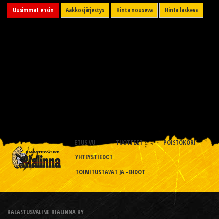
Uusimmat ensin
Aakkosjärjestys
Hinta nouseva
Hinta laskeva
ETUSIVU
TUOTTEET
POISTOKORI
YHTEYSTIEDOT
TOIMITUSTAVAT JA -EHDOT
KALASTUSVÄLINE RIALINNA KY