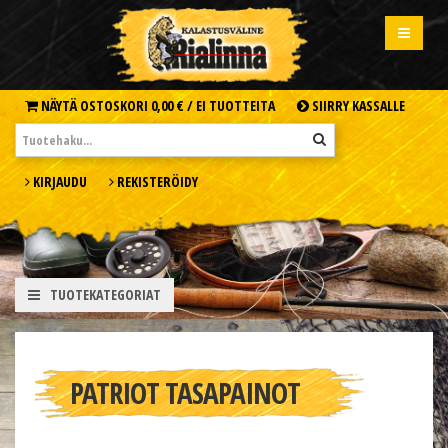
NÄYTÄ OSTOSKORI
0,00 € /
EI TUOTTEITA
SIIRRY KASSALLE
KIRJAUDU
REKISTERÖIDY
TUOTEKATEGORIAT
PATRIOT TASAPAINOT