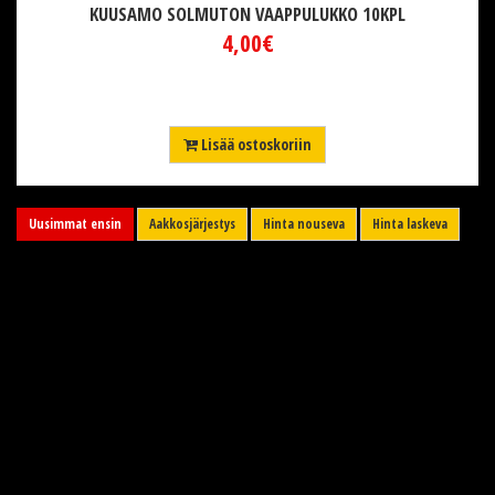
KUUSAMO SOLMUTON VAAPPULUKKO 10KPL
4,00€
Lisää ostoskoriin
Uusimmat ensin
Aakkosjärjestys
Hinta nouseva
Hinta laskeva