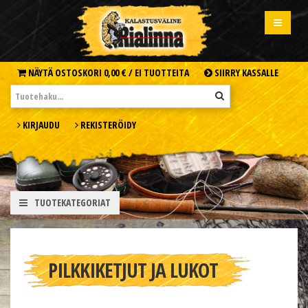
NÄYTÄ OSTOSKORI
0,00 € /
EI TUOTTEITA
SIIRRY KASSALLE
KIRJAUDU
REKISTERÖIDY
TUOTEKATEGORIAT
PILKKIKETJUT JA LUKOT