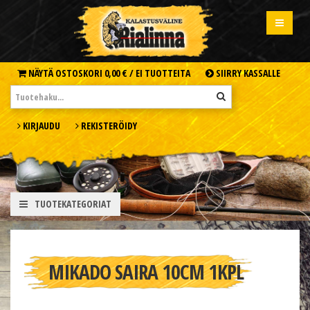
NÄYTÄ OSTOSKORI
0,00 € /
EI TUOTTEITA
SIIRRY KASSALLE
KIRJAUDU
REKISTERÖIDY
TUOTEKATEGORIAT
MIKADO SAIRA 10CM 1KPL