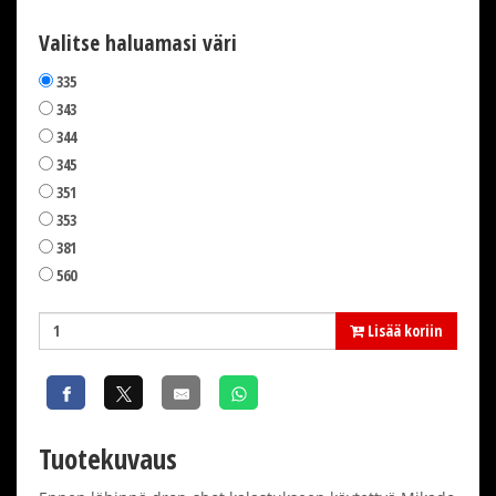
Valitse haluamasi väri
335
343
344
345
351
353
381
560
Lisää koriin
Tuotekuvaus