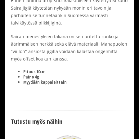
Ennen lähinnä drop-shot kalastukseen käytettyä Mikado
Saira jigiä käytetään nykyään monin eri tavoin ja
parhaiten se tunnetaankin Suomessa varmasti
talvikäytössä pilkkijiginä.
Sairan menestyksen takana on sen uritettu runko ja
äärimmäisen herkkä sekä elävä materiaali. Mahapuolen
"viillon" ansiosta jigillä voidaan kalastaa ongelmitta
myös offset koukun kanssa.
Pituus 10cm
Paino 4g
Myydään kappaleittain
Tutustu myös näihin