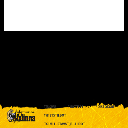
ETUSIVU
TUOTTEET
POISTOKORI
YHTEYSTIEDOT
TOIMITUSTAVAT JA -EHDOT