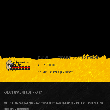
ETUSIVU
TUOTTEET
POISTOKORI
YHTEYSTIEDOT
TOIMITUSTAVAT JA -EHDOT
KALASTUSVÄLINE RIALINNA KY
MEILTÄ LÖYDÄT LAADUKKAAT TUOTTEET KAIKENLAISEEN KALASTUKSEEN, AINA
EDULLISIN HINNOIN!