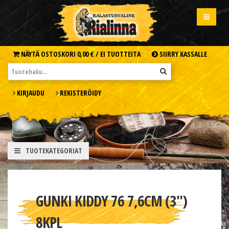
NÄYTÄ OSTOSKORI
0,00 € /
EI TUOTTEITA
SIIRRY KASSALLE
KIRJAUDU
REKISTERÖIDY
TUOTEKATEGORIAT
GUNKI KIDDY 76 7,6CM (3'')
8KPL