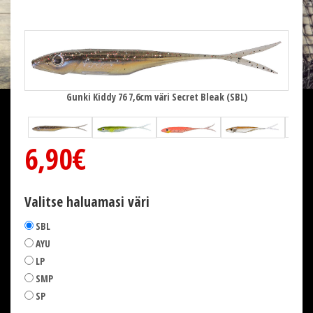
Gunki Kiddy 76 7,6cm väri Secret Bleak (SBL)
6,90€
Valitse haluamasi väri
SBL
AYU
LP
SMP
SP