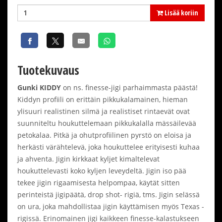
Lisää koriin
Tuotekuvaus
Gunki KIDDY
on ns. finesse-jigi parhaimmasta päästä!
Kiddyn profiili on erittäin pikkukalamainen, hieman
ylisuuri realistinen silmä ja realistiset rintaevät ovat
suunniteltu houkuttelemaan pikkukalalla mässäilevää
petokalaa. Pitkä ja ohutprofiilinen pyrstö on eloisa ja
herkästi värähtelevä, joka houkuttelee erityisesti kuhaa
ja ahventa. Jigin kirkkaat kyljet kimaltelevat
houkuttelevasti koko kyljen leveydeltä. Jigin iso pää
tekee jigin rigaamisesta helpompaa, käytät sitten
perinteistä jigipäätä, drop shot- rigiä, tms. Jigin selässä
on ura, joka mahdollistaa jigin käyttämisen myös Texas -
rigissä. Erinomainen jigi kaikkeen finesse-kalastukseen