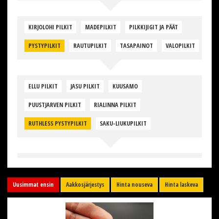
KIRJOLOHI PILKIT
MADEPILKIT
PILKKIJIGIT JA PÄÄT
PYSTYPILKIT
RAUTUPILKIT
TASAPAINOT
VALOPILKIT
ELLU PILKIT
JASU PILKIT
KUUSAMO
PUUSTJARVEN PILKIT
RIALINNA PILKIT
RUTHLESS PYSTYPILKIT
SAKU-LIUKUPILKIT
Uusimmat ensin
Aakkosjärjestys
Hinta nouseva
Hinta laskeva