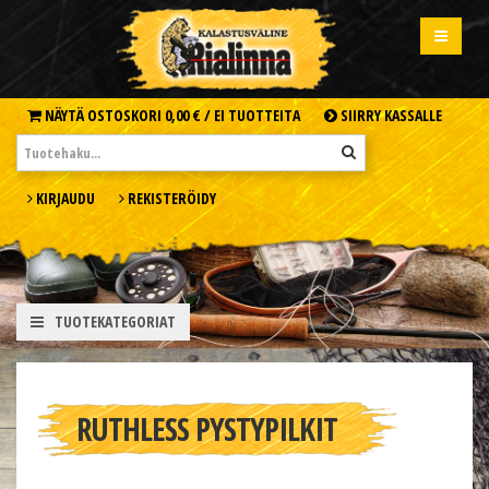
NÄYTÄ OSTOSKORI
0,00 € /
EI TUOTTEITA
SIIRRY KASSALLE
KIRJAUDU
REKISTERÖIDY
TUOTEKATEGORIAT
RUTHLESS PYSTYPILKIT