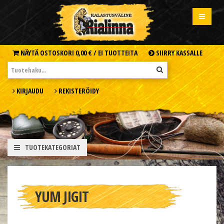
NÄYTÄ OSTOSKORI
0,00 € /
EI TUOTTEITA
SIIRRY KASSALLE
KIRJAUDU
REKISTERÖIDY
TUOTEKATEGORIAT
YUM JIGIT