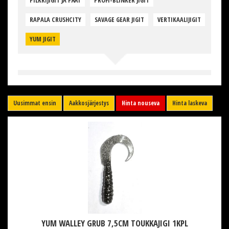
PILKKIJIGIT JA PÄÄT
PROFI-BLINKER JIGIT
RAPALA CRUSHCITY
SAVAGE GEAR JIGIT
VERTIKAALIJIGIT
YUM JIGIT
Uusimmat ensin
Aakkosjärjestys
Hinta nouseva
Hinta laskeva
YUM WALLEY GRUB 7,5CM TOUKKAJIGI 1KPL