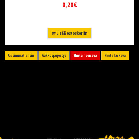
0,20€
Lisää ostoskoriin
Uusimmat ensin
Aakkosjärjestys
Hinta nouseva
Hinta laskeva