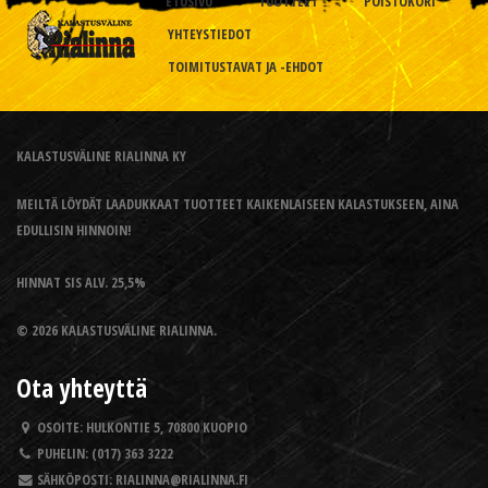
ETUSIVU
TUOTTEET
POISTOKORI
YHTEYSTIEDOT
TOIMITUSTAVAT JA -EHDOT
KALASTUSVÄLINE RIALINNA KY
MEILTÄ LÖYDÄT LAADUKKAAT TUOTTEET KAIKENLAISEEN KALASTUKSEEN, AINA
EDULLISIN HINNOIN!
HINNAT SIS ALV. 25,5%
© 2026 KALASTUSVÄLINE RIALINNA.
Ota yhteyttä
OSOITE:
HULKONTIE 5, 70800 KUOPIO
PUHELIN:
(017) 363 3222
SÄHKÖPOSTI:
RIALINNA@RIALINNA.FI