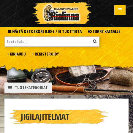
NÄYTÄ OSTOSKORI
0,00 € /
EI TUOTTEITA
SIIRRY KASSALLE
KIRJAUDU
REKISTERÖIDY
TUOTEKATEGORIAT
JIGILAJITELMAT