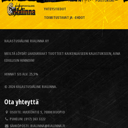
ETUSIVU
TUOTTEET
POISTOKORI
YHTEYSTIEDOT
TOIMITUSTAVAT JA -EHDOT
KALASTUSVÄLINE RIALINNA KY
MEILTÄ LÖYDÄT LAADUKKAAT TUOTTEET KAIKENLAISEEN KALASTUKSEEN, AINA
EDULLISIN HINNOIN!
HINNAT SIS ALV. 25,5%
© 2026 KALASTUSVÄLINE RIALINNA.
Ota yhteyttä
OSOITE:
HULKONTIE 5, 70800 KUOPIO
PUHELIN:
(017) 363 3222
SÄHKÖPOSTI:
RIALINNA@RIALINNA.FI