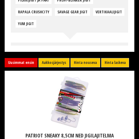
PILKKIJIGIT JA PÄÄT
PROFI-BLINKER JIGIT
RAPALA CRUSHCITY
SAVAGE GEAR JIGIT
VERTIKAALIJIGIT
YUM JIGIT
Uusimmat ensin
Aakkosjärjestys
Hinta nouseva
Hinta laskeva
PATRIOT SNEAKY 8,5CM NED JIGILAJITELMA