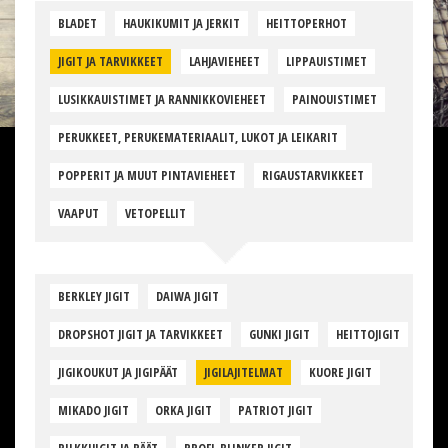
BLADET
HAUKIKUMIT JA JERKIT
HEITTOPERHOT
JIGIT JA TARVIKKEET
LAHJAVIEHEET
LIPPAUISTIMET
LUSIKKAUISTIMET JA RANNIKKOVIEHEET
PAINOUISTIMET
PERUKKEET, PERUKEMATERIAALIT, LUKOT JA LEIKARIT
POPPERIT JA MUUT PINTAVIEHEET
RIGAUSTARVIKKEET
VAAPUT
VETOPELLIT
BERKLEY JIGIT
DAIWA JIGIT
DROPSHOT JIGIT JA TARVIKKEET
GUNKI JIGIT
HEITTOJIGIT
JIGIKOUKUT JA JIGIPÄÄT
JIGILAJITELMAT
KUORE JIGIT
MIKADO JIGIT
ORKA JIGIT
PATRIOT JIGIT