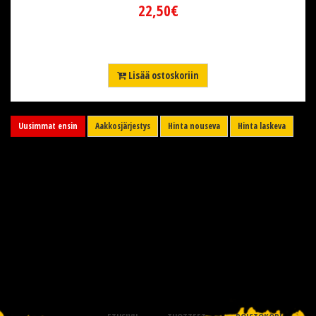
22,50€
Lisää ostoskoriin
Uusimmat ensin
Aakkosjärjestys
Hinta nouseva
Hinta laskeva