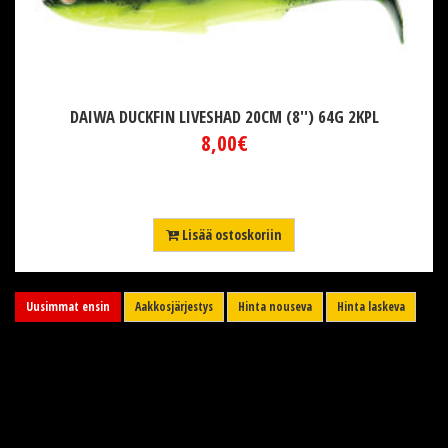
DAIWA DUCKFIN LIVESHAD 20CM (8'') 64G 2KPL
8,00€
Lisää ostoskoriin
Uusimmat ensin
Aakkosjärjestys
Hinta nouseva
Hinta laskeva