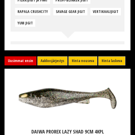
PILKKIJIGIT JA PÄÄT
PROFI-BLINKER JIGIT
RAPALA CRUSHCITY
SAVAGE GEAR JIGIT
VERTIKAALIJIGIT
YUM JIGIT
Uusimmat ensin
Aakkosjärjestys
Hinta nouseva
Hinta laskeva
DAIWA PROREX LAZY SHAD 9CM 4KPL