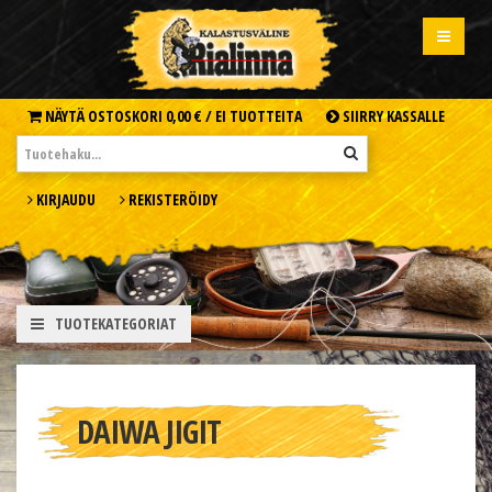
NÄYTÄ OSTOSKORI
0,00 € /
EI TUOTTEITA
SIIRRY KASSALLE
KIRJAUDU
REKISTERÖIDY
TUOTEKATEGORIAT
DAIWA JIGIT