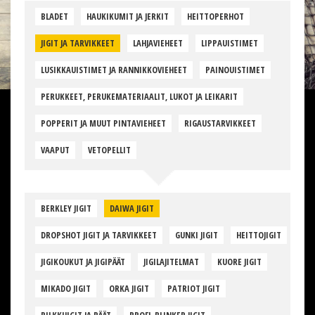
BLADET
HAUKIKUMIT JA JERKIT
HEITTOPERHOT
JIGIT JA TARVIKKEET
LAHJAVIEHEET
LIPPAUISTIMET
LUSIKKAUISTIMET JA RANNIKKOVIEHEET
PAINOUISTIMET
PERUKKEET, PERUKEMATERIAALIT, LUKOT JA LEIKARIT
POPPERIT JA MUUT PINTAVIEHEET
RIGAUSTARVIKKEET
VAAPUT
VETOPELLIT
BERKLEY JIGIT
DAIWA JIGIT
DROPSHOT JIGIT JA TARVIKKEET
GUNKI JIGIT
HEITTOJIGIT
JIGIKOUKUT JA JIGIPÄÄT
JIGILAJITELMAT
KUORE JIGIT
MIKADO JIGIT
ORKA JIGIT
PATRIOT JIGIT