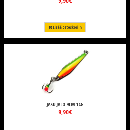
9,90€
Lisää ostoskoriin
JASU JALO 9CM 14G
9,90€