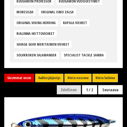
KUUSAMON PROFESSOR
KUUSAMON VUOSIUISTIMET
MORESILDA
ORIGINAL ISMO ZALSA
ORIGINAL VIKING HERRING
RAPALA VIEHEET
RIALINNA HEITTOVIEHEET
SAVAGE GEAR MERITAIMEN VIEHEET
SOLVKROKEN SALAMANDER
SPECIALIST TACKLE SAMBA
Uusimmat ensin
Aakkosjärjestys
Hinta nouseva
Hinta laskeva
Edellinen
1 / 2
Seuraava