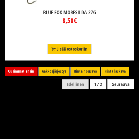
BLUE FOX MORESILDA 27G
8,50€
Lisää ostoskoriin
Uusimmat ensin
Aakkosjärjestys
Hinta nouseva
Hinta laskeva
Edellinen
1 / 2
Seuraava