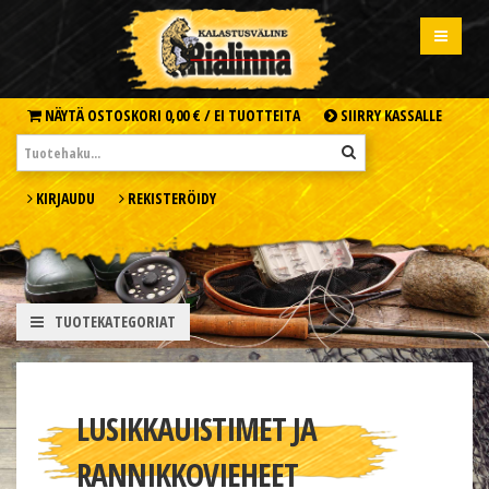
NÄYTÄ OSTOSKORI
0,00 € /
EI TUOTTEITA
SIIRRY KASSALLE
KIRJAUDU
REKISTERÖIDY
TUOTEKATEGORIAT
LUSIKKAUISTIMET JA
RANNIKKOVIEHEET