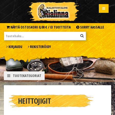
NÄYTÄ OSTOSKORI
0,00 € /
EI TUOTTEITA
SIIRRY KASSALLE
KIRJAUDU
REKISTERÖIDY
TUOTEKATEGORIAT
HEITTOJIGIT