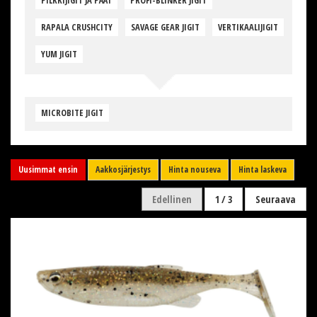
PILKKIJIGIT JA PÄÄT
PROFI-BLINKER JIGIT
RAPALA CRUSHCITY
SAVAGE GEAR JIGIT
VERTIKAALIJIGIT
YUM JIGIT
MICROBITE JIGIT
Uusimmat ensin
Aakkosjärjestys
Hinta nouseva
Hinta laskeva
Edellinen
1 / 3
Seuraava