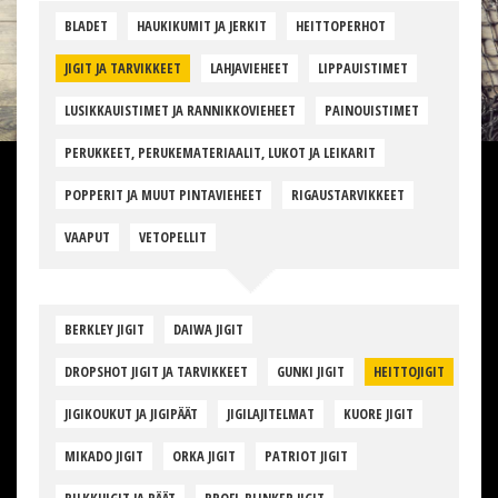
BLADET
HAUKIKUMIT JA JERKIT
HEITTOPERHOT
JIGIT JA TARVIKKEET
LAHJAVIEHEET
LIPPAUISTIMET
LUSIKKAUISTIMET JA RANNIKKOVIEHEET
PAINOUISTIMET
PERUKKEET, PERUKEMATERIAALIT, LUKOT JA LEIKARIT
POPPERIT JA MUUT PINTAVIEHEET
RIGAUSTARVIKKEET
VAAPUT
VETOPELLIT
BERKLEY JIGIT
DAIWA JIGIT
DROPSHOT JIGIT JA TARVIKKEET
GUNKI JIGIT
HEITTOJIGIT
JIGIKOUKUT JA JIGIPÄÄT
JIGILAJITELMAT
KUORE JIGIT
MIKADO JIGIT
ORKA JIGIT
PATRIOT JIGIT