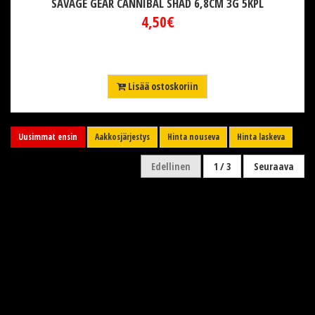
SAVAGE GEAR CANNIBAL SHAD 6,8CM 3G 5KPL
4,50€
Lisää ostoskoriin
Uusimmat ensin
Aakkosjärjestys
Hinta nouseva
Hinta laskeva
Edellinen
1 / 3
Seuraava