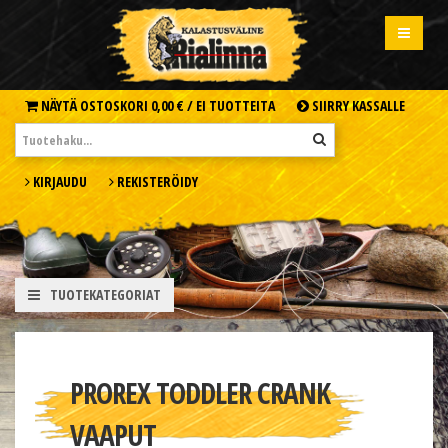
NÄYTÄ OSTOSKORI
0,00 € /
EI TUOTTEITA
SIIRRY KASSALLE
KIRJAUDU
REKISTERÖIDY
TUOTEKATEGORIAT
PROREX TODDLER CRANK
VAAPUT