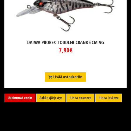
DAIWA PROREX TODDLER CRANK 6CM 9G
7,90€
Lisää ostoskoriin
Uusimmat ensin
Aakkosjärjestys
Hinta nouseva
Hinta laskeva