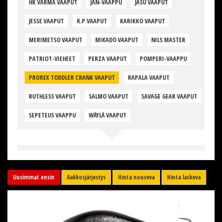
HK VARMA VAAPUT
JAN-VAAPPU
JASU VAAPUT
JESSE VAAPUT
K.P VAAPUT
KARIKKO VAAPUT
MERIMETSO VAAPUT
MIKADO VAAPUT
NILS MASTER
PATRIOT-VIEHEET
PERZA VAAPUT
POMPERI-VAAPPU
PROREX TODDLER CRANK VAAPUT
RAPALA VAAPUT
RUTHLESS VAAPUT
SALMO VAAPUT
SAVAGE GEAR VAAPUT
SEPETEUS VAAPPU
WÄYLÄ VAAPUT
Uusimmat ensin
Aakkosjärjestys
Hinta nouseva
Hinta laskeva