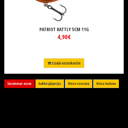
PATRIOT RATTLY 5CM 11G
4,90€
Lisää ostoskoriin
Uusimmat ensin
Aakkosjärjestys
Hinta nouseva
Hinta laskeva