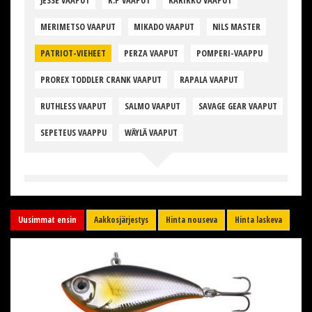
JESSE VAAPUT
K.P VAAPUT
KARIKKO VAAPUT
MERIMETSO VAAPUT
MIKADO VAAPUT
NILS MASTER
PATRIOT-VIEHEET
PERZA VAAPUT
POMPERI-VAAPPU
PROREX TODDLER CRANK VAAPUT
RAPALA VAAPUT
RUTHLESS VAAPUT
SALMO VAAPUT
SAVAGE GEAR VAAPUT
SEPETEUS VAAPPU
WÄYLÄ VAAPUT
Uusimmat ensin
Aakkosjärjestys
Hinta nouseva
Hinta laskeva