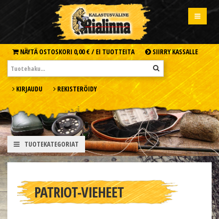
NÄYTÄ OSTOSKORI
0,00 € /
EI TUOTTEITA
SIIRRY KASSALLE
KIRJAUDU
REKISTERÖIDY
TUOTEKATEGORIAT
PATRIOT-VIEHEET