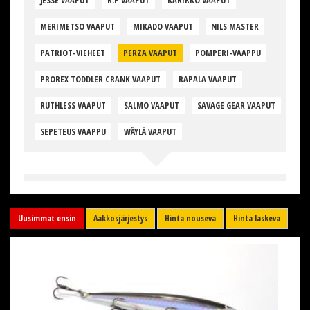
JESSE VAAPUT
K.P VAAPUT
KARIKKO VAAPUT
MERIMETSO VAAPUT
MIKADO VAAPUT
NILS MASTER
PATRIOT-VIEHEET
PERZA VAAPUT
POMPERI-VAAPPU
PROREX TODDLER CRANK VAAPUT
RAPALA VAAPUT
RUTHLESS VAAPUT
SALMO VAAPUT
SAVAGE GEAR VAAPUT
SEPETEUS VAAPPU
WÄYLÄ VAAPUT
Uusimmat ensin
Aakkosjärjestys
Hinta nouseva
Hinta laskeva