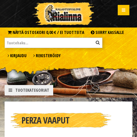
NÄYTÄ OSTOSKORI
0,00 € /
EI TUOTTEITA
SIIRRY KASSALLE
KIRJAUDU
REKISTERÖIDY
TUOTEKATEGORIAT
PERZA VAAPUT