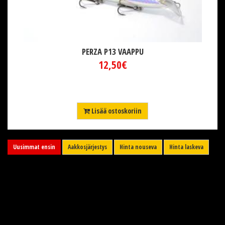
PERZA P13 VAAPPU
12,50€
Lisää ostoskoriin
Uusimmat ensin
Aakkosjärjestys
Hinta nouseva
Hinta laskeva