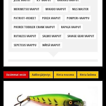
JESSE VAAPUT
K.P VAAPUT
KARIKKO VAAPUT
MERIMETSO VAAPUT
MIKADO VAAPUT
NILS MASTER
PATRIOT-VIEHEET
PERZA VAAPUT
POMPERI-VAAPPU
PROREX TODDLER CRANK VAAPUT
RAPALA VAAPUT
RUTHLESS VAAPUT
SALMO VAAPUT
SAVAGE GEAR VAAPUT
SEPETEUS VAAPPU
WÄYLÄ VAAPUT
Uusimmat ensin
Aakkosjärjestys
Hinta nouseva
Hinta laskeva