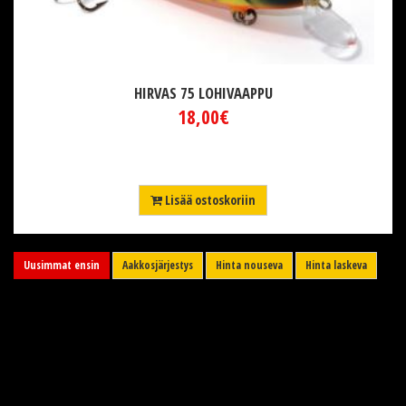
HIRVAS 75 LOHIVAAPPU
18,00€
Lisää ostoskoriin
Uusimmat ensin
Aakkosjärjestys
Hinta nouseva
Hinta laskeva