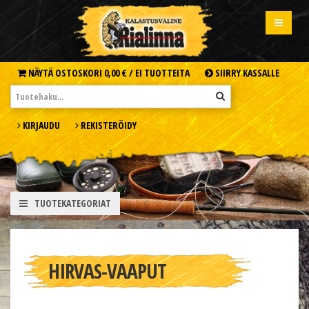
NÄYTÄ OSTOSKORI
0,00 € /
EI TUOTTEITA
SIIRRY KASSALLE
KIRJAUDU
REKISTERÖIDY
TUOTEKATEGORIAT
HIRVAS-VAAPUT