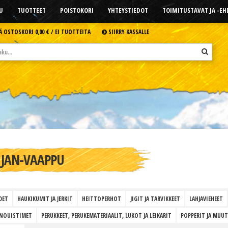
U
TUOTTEET
POISTOKORI
YHTEYSTIEDOT
TOIMITUSTAVAT JA -E
Ä OSTOSKORI
0,00 € /
EI TUOTTEITA
SIIRRY KASSALLE
JAN-VAAPPU
DET
HAUKIKUMIT JA JERKIT
HEITTOPERHOT
JIGIT JA TARVIKKEET
LAHJAVIEHEET
INOUISTIMET
PERUKKEET, PERUKEMATERIAALIT, LUKOT JA LEIKARIT
POPPERIT JA MUUT