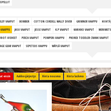
OPELLIT
KLEY VAAPUT
BOMBER
COTTON CORDELL WALLY DIVER
GRIMNER VAAPPU
HIIHTÄ
-VAAPPU
JASU VAAPUT
JESSE VAAPUT
K.P VAAPUT
KARIKKO VAAPUT
MERIMETS
RIOT-VIEHEET
PERZA VAAPUT
POMPERI-VAAPPU
PROREX TODDLER CRANK VAAPUT
AGE GEAR VAAPUT
SEPETEUS VAAPPU
WÄYLÄ VAAPUT
t ensin
Aakkosjärjestys
Hinta nouseva
Hinta laskeva