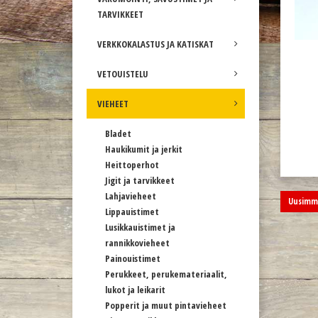
TARVIKKEET
VERKKOKALASTUS JA KATISKAT
VETOUISTELU
VIEHEET
Bladet
Haukikumit ja jerkit
Heittoperhot
Jigit ja tarvikkeet
Lahjavieheet
Uusimma
Lippauistimet
Lusikkauistimet ja
rannikkovieheet
Painouistimet
Perukkeet, perukemateriaalit,
lukot ja leikarit
Popperit ja muut pintavieheet