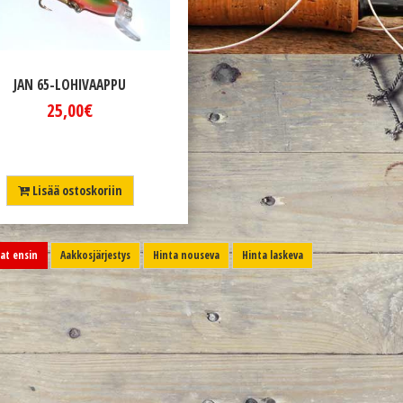
JAN 65-LOHIVAAPPU
25,00€
Lisää ostoskoriin
t ensin
Aakkosjärjestys
Hinta nouseva
Hinta laskeva