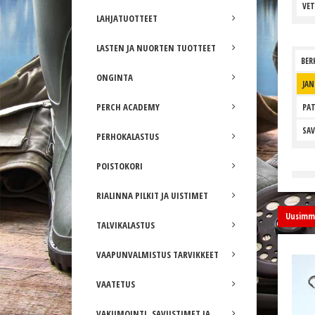
VET
LAHJATUOTTEET
LASTEN JA NUORTEN TUOTTEET
BER
ONGINTA
JAN
PERCH ACADEMY
PAT
SAV
PERHOKALASTUS
POISTOKORI
RIALINNA PILKIT JA UISTIMET
Uusimma
TALVIKALASTUS
VAAPUNVALMISTUS TARVIKKEET
VAATETUS
VAKUMOINTI, SAVUSTIMET JA