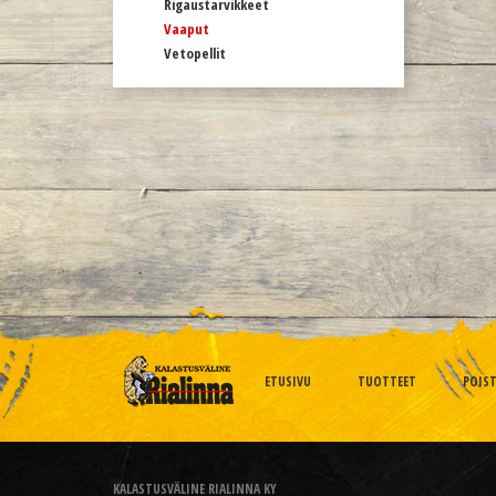
Rigaustarvikkeet
Vaaput
Vetopellit
ETUSIVU
TUOTTEET
POIS
KALASTUSVÄLINE RIALINNA KY