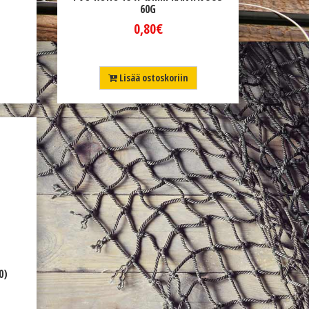
60G
0,80€
Lisää ostoskoriin
0)