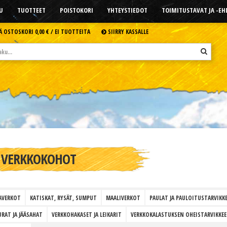
U
TUOTTEET
POISTOKORI
YHTEYSTIEDOT
TOIMITUSTAVAT JA -E
Ä OSTOSKORI
0,00 € /
EI TUOTTEITA
SIIRRY KASSALLE
VERKKOKOHOT
AVERKOT
KATISKAT, RYSÄT, SUMPUT
MAALIVERKOT
PAULAT JA PAULOITUSTARVIKK
RAT JA JÄÄSAHAT
VERKKOHAKASET JA LEIKARIT
VERKKOKALASTUKSEN OHEISTARVIKKEE