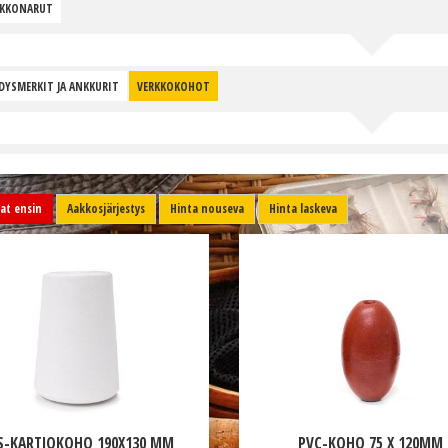
RKKONARUT
DYSMERKIT JA ANKKURIT
VERKKOKOHOT
t ensin
Aakkosjärjestys
Hinta nouseva
Hinta laskeva
S-KARTIOKOHO 190X130 MM
PVC-KOHO 75 X 120MM