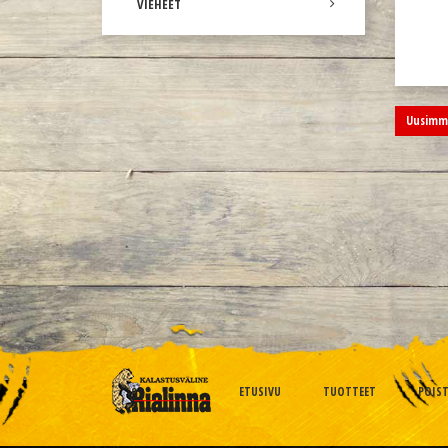
VIEHEET
Uusimma
ETUSIVU
TUOTTEET
POIS