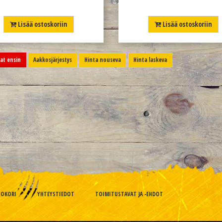
Lisää ostoskoriin
Lisää ostoskoriin
t ensin
Aakkosjärjestys
Hinta nouseva
Hinta laskeva
TOKORI
YHTEYSTIEDOT
TOIMITUSTAVAT JA -EHDOT