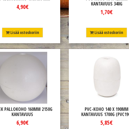
KANTAVUUS 340G
4,90€
1,70€
Lisää ostoskoriin
Lisää ostoskoriin
EK PALLOKOHO 160MM 2150G
PVC-KOHO 140 X 190MM
KANTAVUUS
KANTAVUUS 1700G (PVC19
6,90€
5,85€