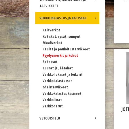
TARVIKKEET
VERKKOKALASTUS JA KATISKAT
Kalaverkot
Katiskat, rysät, sumput
Maaliverkot
Paulat ja pauloitustarvikkeet
Pyydysmerkit ja kohot
Sadeasut
Tuurat ja Jääsahat
Verkkohakaset ja leikarit
Verkkokalastuksen
oheistarvikkeet
Verkkokalastus käsineet
Verkkoliinat
Verkkonarut
JOT
VETOUISTELU