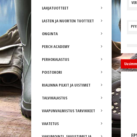
VE
LAHJATUOTTEET
LASTEN JA NUORTEN TUOTTEET
PYY
ONGINTA
PERCH ACADEMY
PERHOKALASTUS
Uusimma
POISTOKORI
RIALINNA PILKIT JA UISTIMET
TALVIKALASTUS
VAAPUNVALMISTUS TARVIKKEET
VAATETUS
EP
VAKUMOINTI, SAVUSTIMET JA