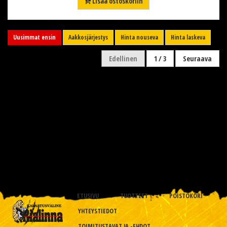
Lisää ostoskoriin
Uusimmat ensin
Aakkosjärjestys
Hinta nouseva
Hinta laskeva
Edellinen
1 / 3
Seuraava
ETUSIVU
TUOTTEET
POISTOKORI
YHTEYSTIEDOT
TOIMITUSTAVAT JA -EHDOT