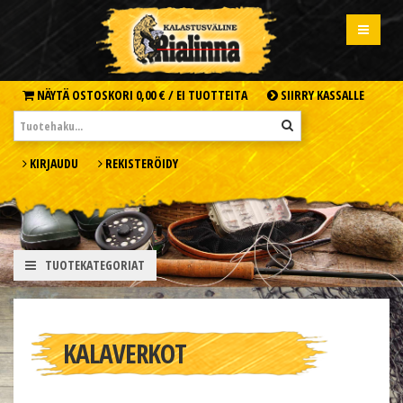
NÄYTÄ OSTOSKORI
0,00 € /
EI TUOTTEITA
SIIRRY KASSALLE
KIRJAUDU
REKISTERÖIDY
TUOTEKATEGORIAT
KALAVERKOT