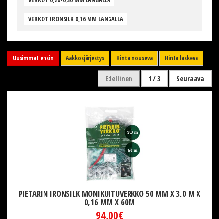
VERKOT 0,20-0,30 MM LANGALLA
VERKOT IRONSILK 0,16 MM LANGALLA
Uusimmat ensin
Aakkosjärjestys
Hinta nouseva
Hinta laskeva
Edellinen
1 / 3
Seuraava
PIETARIN IRONSILK MONIKUITUVERKKO 50 MM X 3,0 M X
0,16 MM X 60M
94,00€