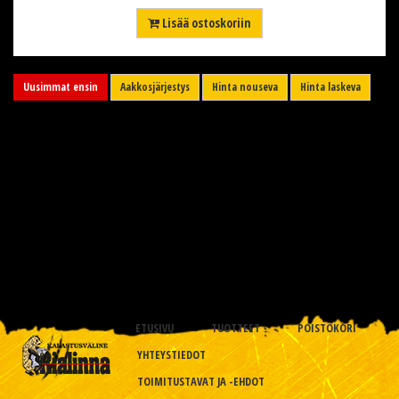
Lisää ostoskoriin
Uusimmat ensin
Aakkosjärjestys
Hinta nouseva
Hinta laskeva
ETUSIVU
TUOTTEET
POISTOKORI
YHTEYSTIEDOT
TOIMITUSTAVAT JA -EHDOT