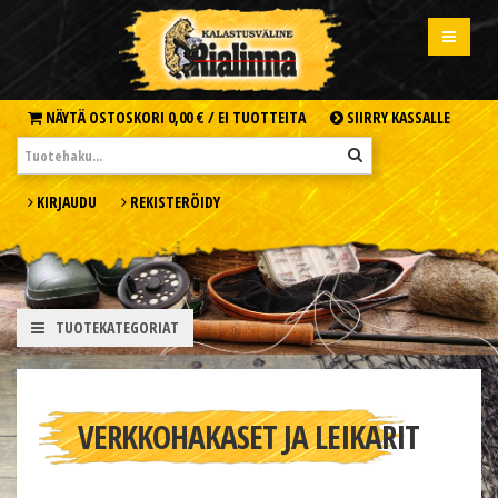
NÄYTÄ OSTOSKORI
0,00 € /
EI TUOTTEITA
SIIRRY KASSALLE
KIRJAUDU
REKISTERÖIDY
TUOTEKATEGORIAT
VERKKOHAKASET JA LEIKARIT