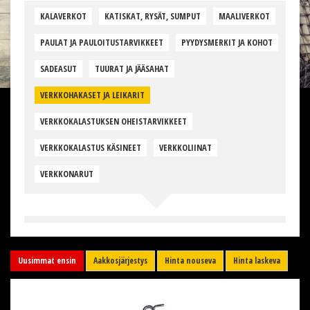
KALAVERKOT
KATISKAT, RYSÄT, SUMPUT
MAALIVERKOT
PAULAT JA PAULOITUSTARVIKKEET
PYYDYSMERKIT JA KOHOT
SADEASUT
TUURAT JA JÄÄSAHAT
VERKKOHAKASET JA LEIKARIT
VERKKOKALASTUKSEN OHEISTARVIKKEET
VERKKOKALASTUS KÄSINEET
VERKKOLIINAT
VERKKONARUT
Uusimmat ensin
Aakkosjärjestys
Hinta nouseva
Hinta laskeva