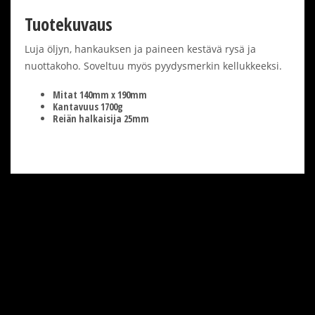
Tuotekuvaus
Luja öljyn, hankauksen ja paineen kestävä rysä ja
nuottakoho. Soveltuu myös pyydysmerkin kellukkeeksi.
Mitat 140mm x 190mm
Kantavuus 1700g
Reiän halkaisija 25mm