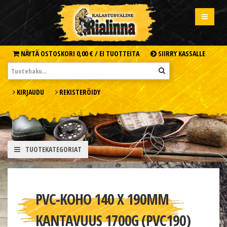
NÄYTÄ OSTOSKORI
0,00 € /
EI TUOTTEITA
SIIRRY KASSALLE
KIRJAUDU
REKISTERÖIDY
TUOTEKATEGORIAT
PVC-KOHO 140 X 190MM
KANTAVUUS 1700G (PVC190)