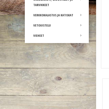
TARVIKKEET
VERKKOKALASTUS JA KATISKAT
VETOUISTELU
VIEHEET
PVC-koho 75 x 120mm kantavuus 340g