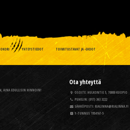
TOKORI
YHTEYSTIEDOT
TOIMITUSTAVAT JA -EHDOT
Ota yhteyttä
, AINA EDULLISIN HINNOIN!
OSOITE:
HULKONTIE 5, 70800 KUOPIO
PUHELIN:
(017) 363 3222
SÄHKÖPOSTI:
RIALINNA@RIALINNA.FI
Y-TUNNUS
1954167-5