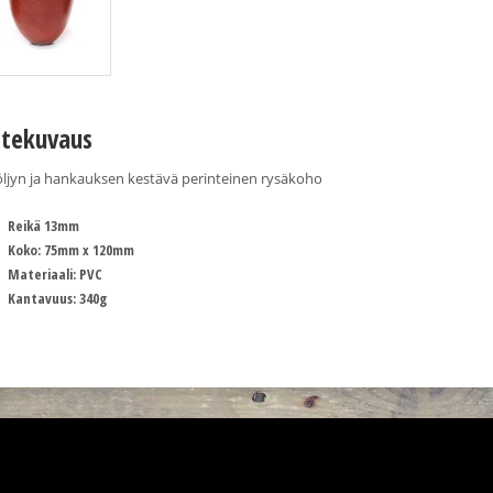
tekuvaus
öljyn ja hankauksen kestävä perinteinen rysäkoho
Reikä 13mm
Koko: 75mm x 120mm
Materiaali: PVC
Kantavuus: 340g