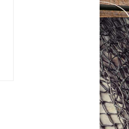
PVC-koho 75 x 120mm kantavuus 340g