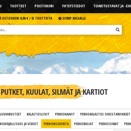
U
TUOTTEET
POISTOKORI
YHTEYSTIEDOT
TOIMITUSTAVAT JA -E
Ä OSTOSKORI
0,00 € /
EI TUOTTEITA
SIIRRY KASSALLE
PUTKET, KUULAT, SILMÄT JA KARTIOT
LUUVARUSTEET
KALASTUSLIIVIT
PERHOHAAVIT
PERHOKALASTUS OHEISTARVIKKEET
HOKIRJALLISUUS JA VIDEOT
PERHONSIDONTA
PERHORASIAT
PERHOSIIMAT
PER