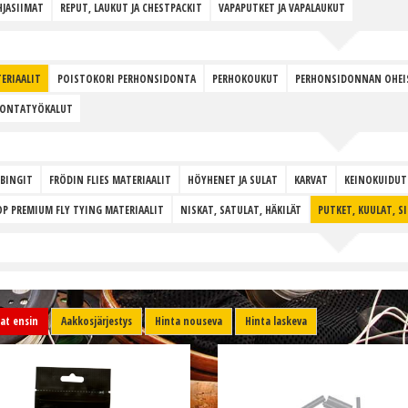
JASIIMAT
REPUT, LAUKUT JA CHESTPACKIT
VAPAPUTKET JA VAPALAUKUT
ERIAALIT
POISTOKORI PERHONSIDONTA
PERHOKOUKUT
PERHONSIDONNAN OHEI
DONTATYÖKALUT
BINGIT
FRÖDIN FLIES MATERIAALIT
HÖYHENET JA SULAT
KARVAT
KEINOKUIDUT
P PREMIUM FLY TYING MATERIAALIT
NISKAT, SATULAT, HÄKILÄT
PUTKET, KUULAT, S
t ensin
Aakkosjärjestys
Hinta nouseva
Hinta laskeva