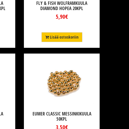
LA
FLY & FISH WOLFRAMKUULA
KPL
DIAMOND HOPEA 20KPL
5,90€
Lisää ostoskoriin
LA
EUMER CLASSIC MESSINKIKUULA
50KPL
3,50€