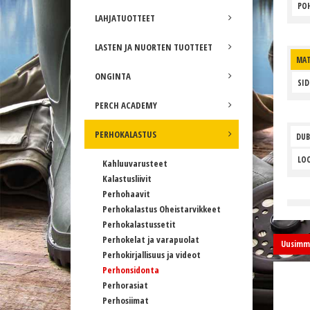
POH
LAHJATUOTTEET
LASTEN JA NUORTEN TUOTTEET
MAT
ONGINTA
SI
PERCH ACADEMY
PERHOKALASTUS
DUB
LOO
Kahluuvarusteet
Kalastusliivit
Perhohaavit
Perhokalastus Oheistarvikkeet
Perhokalastussetit
Perhokelat ja varapuolat
Uusimma
Perhokirjallisuus ja videot
Perhonsidonta
Perhorasiat
Perhosiimat