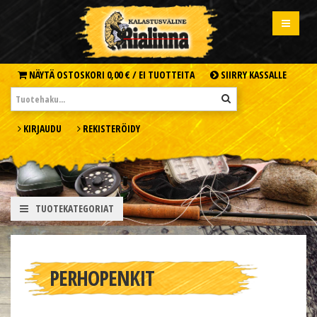
NÄYTÄ OSTOSKORI
0,00 € /
EI TUOTTEITA
SIIRRY KASSALLE
KIRJAUDU
REKISTERÖIDY
TUOTEKATEGORIAT
PERHOPENKIT