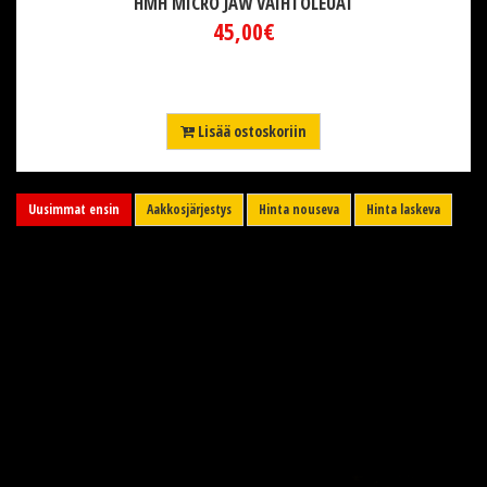
HMH MICRO JAW VAIHTOLEUAT
45,00€
Lisää ostoskoriin
Uusimmat ensin
Aakkosjärjestys
Hinta nouseva
Hinta laskeva