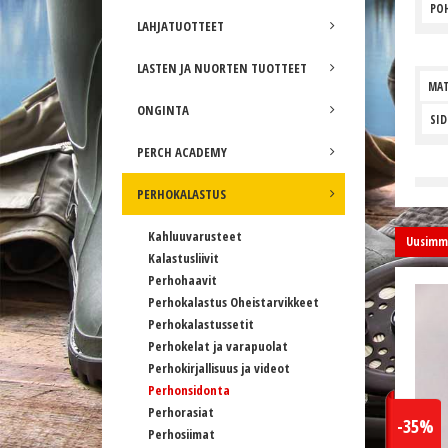
POH
LAHJATUOTTEET
LASTEN JA NUORTEN TUOTTEET
MAT
ONGINTA
SI
PERCH ACADEMY
PERHOKALASTUS
Kahluuvarusteet
Uusimma
Kalastusliivit
Perhohaavit
Perhokalastus Oheistarvikkeet
Perhokalastussetit
Perhokelat ja varapuolat
Perhokirjallisuus ja videot
Perhonsidonta
Perhorasiat
-35%
Perhosiimat