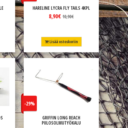
LE
HARELINE LYCRA FLY TAILS 4KPL
8,90€
10,90€
Lisää ostoskoriin
-29%
DS
GRIFFIN LONG REACH
PIILOSOLMUTYÖKALU