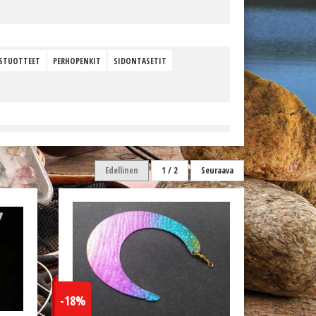
STUOTTEET
PERHOPENKIT
SIDONTASETIT
Edellinen
1 / 2
Seuraava
-18%