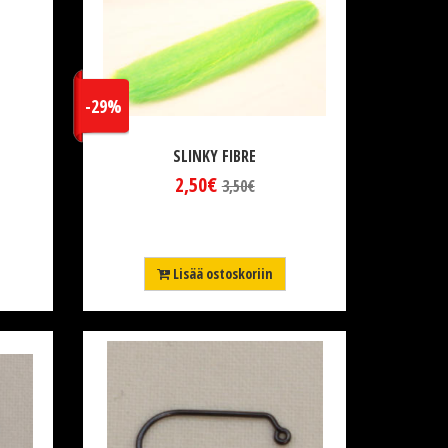
-29%
SLINKY FIBRE
2,50€
3,50€
Lisää ostoskoriin