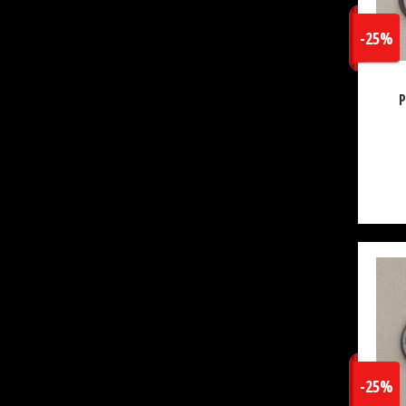
-25%
P
-25%