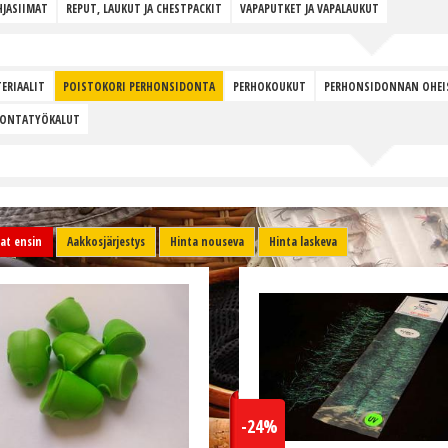
JASIIMAT
REPUT, LAUKUT JA CHESTPACKIT
VAPAPUTKET JA VAPALAUKUT
ERIAALIT
POISTOKORI PERHONSIDONTA
PERHOKOUKUT
PERHONSIDONNAN OHEI
DONTATYÖKALUT
t ensin
Aakkosjärjestys
Hinta nouseva
Hinta laskeva
-24%