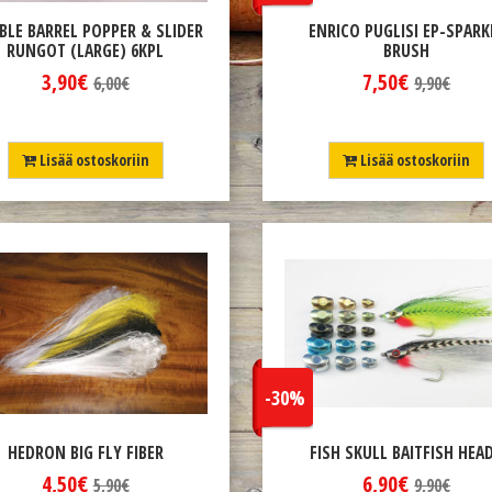
BLE BARREL POPPER & SLIDER
ENRICO PUGLISI EP-SPARK
RUNGOT (LARGE) 6KPL
BRUSH
3,90€
7,50€
6,00€
9,90€
Lisää ostoskoriin
Lisää ostoskoriin
-30%
HEDRON BIG FLY FIBER
FISH SKULL BAITFISH HEA
4,50€
6,90€
5,90€
9,90€