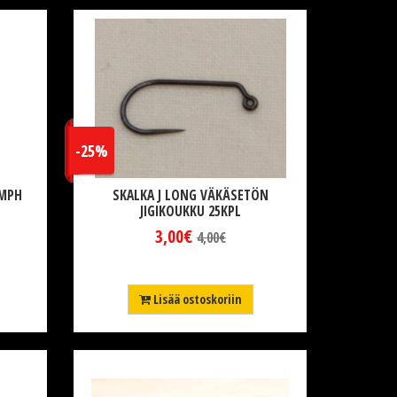
-25%
YMPH
SKALKA J LONG VÄKÄSETÖN
JIGIKOUKKU 25KPL
3,00€
4,00€
Lisää ostoskoriin