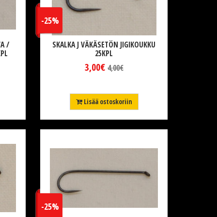
-25%
A /
SKALKA J VÄKÄSETÖN JIGIKOUKKU
KPL
25KPL
3,00€
4,00€
Lisää ostoskoriin
-25%