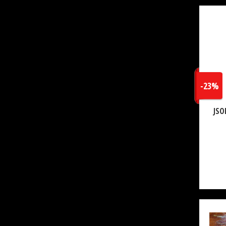
-23%
JSO