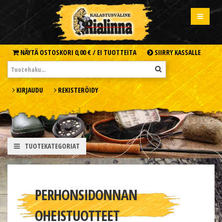
NÄYTÄ OSTOSKORI
0,00 € /
EI TUOTTEITA
SIIRRY KASSALLE
KIRJAUDU
REKISTERÖIDY
TUOTEKATEGORIAT
PERHONSIDONNAN
OHEISTUOTTEET