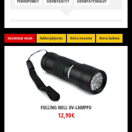
PERHOPENKIT
SIDONTASETIT
SIDONTATYÖKALUT
Uusimmat ensin
Aakkosjärjestys
Hinta nouseva
Hinta laskeva
FULLING MILL UV-LAMPPU
12,90€