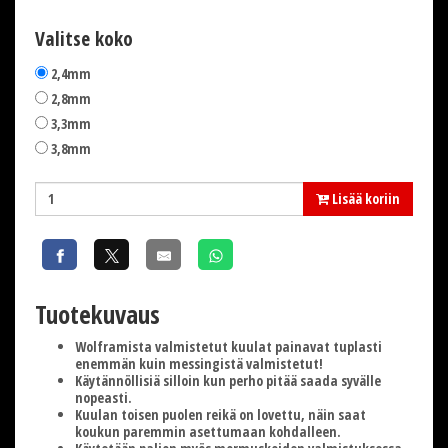
Valitse koko
2,4mm
2,8mm
3,3mm
3,8mm
Lisää koriin
Tuotekuvaus
Wolframista valmistetut kuulat painavat tuplasti
enemmän kuin messingistä valmistetut!
Käytännöllisiä silloin kun perho pitää saada syvälle
nopeasti.
Kuulan toisen puolen reikä on lovettu, näin saat
koukun paremmin asettumaan kohdalleen.