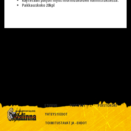
Käytetään paljon myös mormuskoiden valmistuksessa.
Pakkauskoko 20kpl
ETUSIVU
TUOTTEET
POISTOKORI
YHTEYSTIEDOT
TOIMITUSTAVAT JA -EHDOT