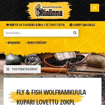
NÄYTÄ OSTOSKORI
0,00 € /
EI TUOTTEITA
SIIRRY KASSALLE
KIRJAUDU
REKISTERÖIDY
TUOTEKATEGORIAT
FLY & FISH WOLFRAMKUULA
KUPARI LOVETTU 20KPL