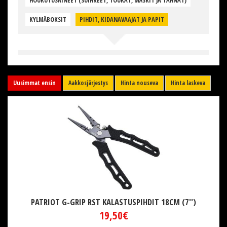
HOUKUTUSAINEET (SUIHKEET, TOUKAT, MÄSKIT JA TAHNAT)
KYLMÄBOKSIT
PIHDIT, KIDANAVAAJAT JA PAPIT
Uusimmat ensin
Aakkosjärjestys
Hinta nouseva
Hinta laskeva
PATRIOT G-GRIP RST KALASTUSPIHDIT 18CM (7'')
19,50€