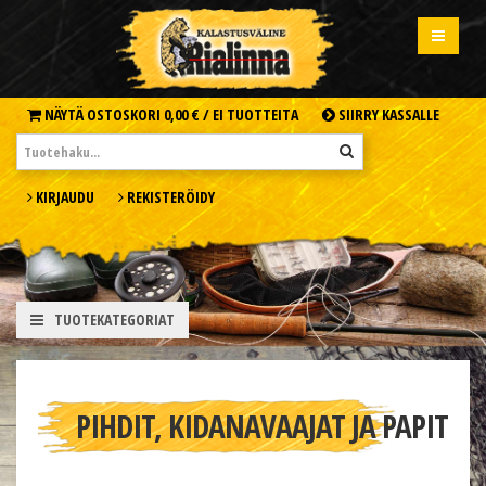
NÄYTÄ OSTOSKORI
0,00 € /
EI TUOTTEITA
SIIRRY KASSALLE
KIRJAUDU
REKISTERÖIDY
TUOTEKATEGORIAT
PIHDIT, KIDANAVAAJAT JA PAPIT