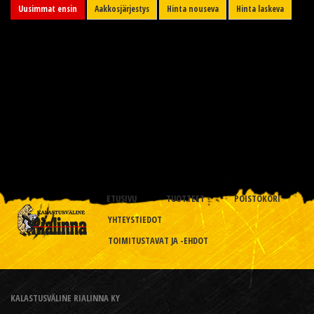
Uusimmat ensin
Aakkosjärjestys
Hinta nouseva
Hinta laskeva
ETUSIVU
TUOTTEET
POISTOKORI
YHTEYSTIEDOT
TOIMITUSTAVAT JA -EHDOT
KALASTUSVÄLINE RIALINNA KY