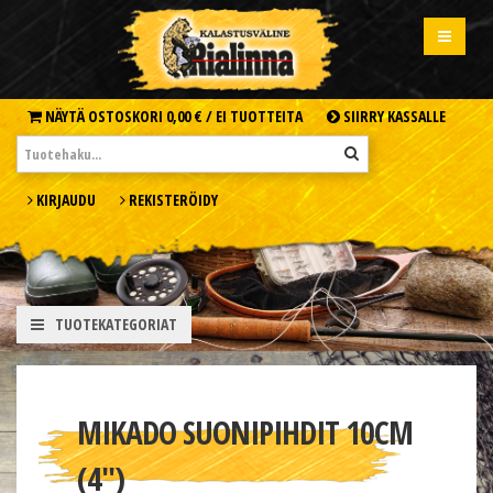
NÄYTÄ OSTOSKORI
0,00 € /
EI TUOTTEITA
SIIRRY KASSALLE
KIRJAUDU
REKISTERÖIDY
TUOTEKATEGORIAT
MIKADO SUONIPIHDIT 10CM
(4'')