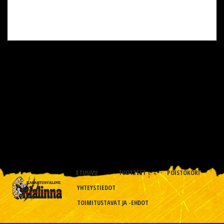
ETUSIVU
TUOTTEET
POISTOKORI
YHTEYSTIEDOT
TOIMITUSTAVAT JA -EHDOT