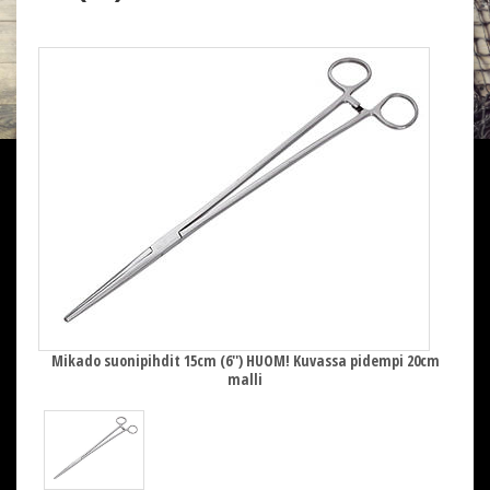
20cm
Mikado suonipihdit 15cm (6'') HUOM! Kuvassa pidempi 20cm
Mik
malli