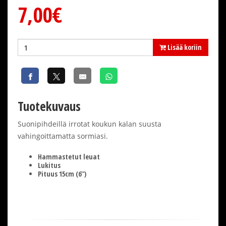
7,00€
Lisää koriin
Tuotekuvaus
Suonipihdeillä irrotat koukun kalan suusta
vahingoittamatta sormiasi.
Hammastetut leuat
Lukitus
Pituus 15cm (6'')