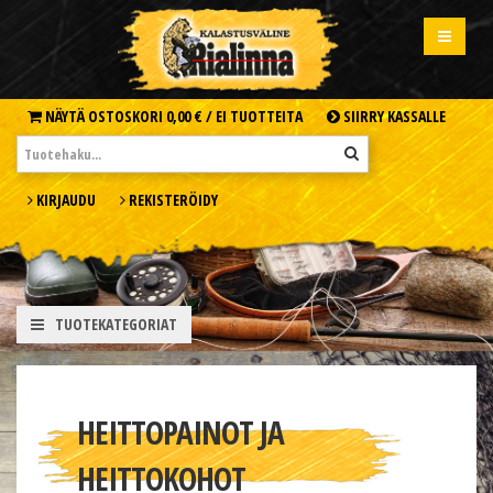
NÄYTÄ OSTOSKORI
0,00 € /
EI TUOTTEITA
SIIRRY KASSALLE
KIRJAUDU
REKISTERÖIDY
TUOTEKATEGORIAT
HEITTOPAINOT JA
HEITTOKOHOT