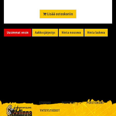
Lisää ostoskoriin
Uusimmat ensin
Aakkosjärjestys
Hinta nouseva
Hinta laskeva
ETUSIVU
TUOTTEET
POISTOKORI
YHTEYSTIEDOT