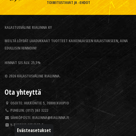
TOIMITUSTAVAT JA -EHDOT
KALASTUSVÄLINE RIALINNA KY
MEILTÄ LÖYDÄT LAADUKKAAT TUOTTEET KAIKENLAISEEN KALASTUKSEEN, AINA
EDULLISIN HINNOIN!
HINNAT SIS ALV. 25,5%
© 2026 KALASTUSVÄLINE RIALINNA.
Ota yhteyttä
OSOITE:
HULKONTIE 5, 70800 KUOPIO
PUHELIN:
(017) 363 3222
SÄHKÖPOSTI:
RIALINNA@RIALINNA.FI
Y-TUNNUS
1954167-5
Evästeasetukset