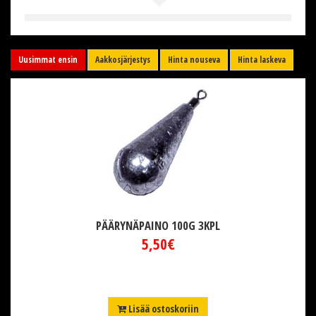
Uusimmat ensin
Aakkosjärjestys
Hinta nouseva
Hinta laskeva
PÄÄRYNÄPAINO 100G 3KPL
5,50€
Lisää ostoskoriin