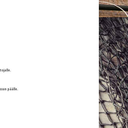
ojalle.
sun päälle.