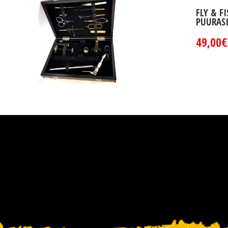
FLY & F
PUURAS
49,00€