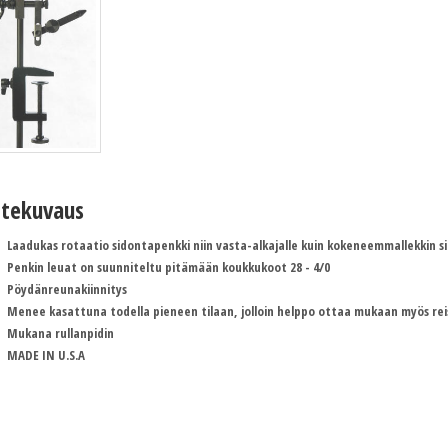
tekuvaus
Laadukas rotaatio sidontapenkki niin vasta-alkajalle kuin kokeneemmallekkin sit
Penkin leuat on suunniteltu pitämään koukkukoot 28 - 4/0
Pöydänreunakiinnitys
Menee kasattuna todella pieneen tilaan, jolloin helppo ottaa mukaan myös reis
Mukana rullanpidin
MADE IN U.S.A