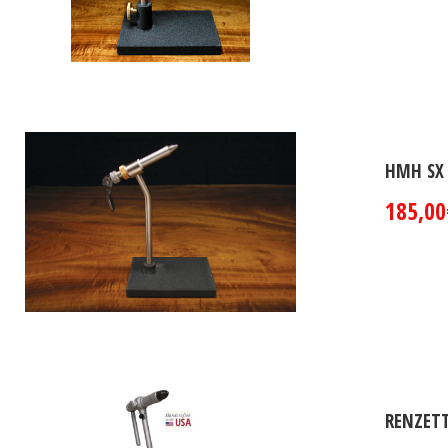
HMH SX
185,00
RENZETT