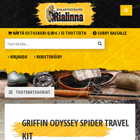
NÄYTÄ OSTOSKORI
0,00 € /
EI TUOTTEITA
SIIRRY KASSALLE
KIRJAUDU
REKISTERÖIDY
TUOTEKATEGORIAT
GRIFFIN ODYSSEY SPIDER TRAVEL
KIT