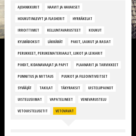
AJOANKKURIT
HAAVIT JA HAVAKSET
HOUKUTINLEVYT JA FLASHERIT
HYRRÄKELAT
IRROITTIMET
KELLUNTAVARUSTEET
KOUKUT
KYLMÄBOKSIT
LÄKKÄRÄT
PAKIT, LAUKUT JA RASIAT
PERUKKEET, PERUKEMATERIAALIT, LUKOT JA LEIKARIT
PIHDIT, KIDANAVAAJAT JA PAPIT
PLAANARIT JA TARVIKKEET
PUNNITUS JA MITTAUS
PUUKOT JA FILEOINTIVEITSET
SYVÄÄJÄT
TAKILAT
TÄKYRAKSIT
UISTELUPAINOT
UISTELUSIIMAT
VAPATELINEET
VENEVARUSTELU
VETOUISTELUSETIT
VETOVAVAT