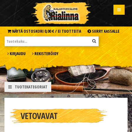
NÄYTÄ OSTOSKORI
0,00 € /
EI TUOTTEITA
SIIRRY KASSALLE
KIRJAUDU
REKISTERÖIDY
TUOTEKATEGORIAT
VETOVAVAT