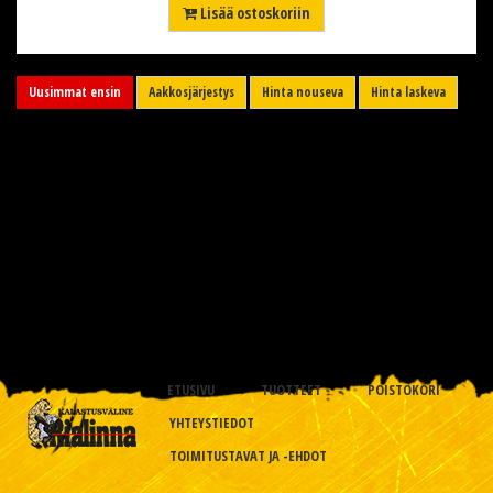
Lisää ostoskoriin
Uusimmat ensin
Aakkosjärjestys
Hinta nouseva
Hinta laskeva
ETUSIVU
TUOTTEET
POISTOKORI
YHTEYSTIEDOT
TOIMITUSTAVAT JA -EHDOT