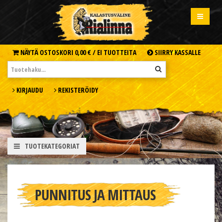
NÄYTÄ OSTOSKORI
0,00 € /
EI TUOTTEITA
SIIRRY KASSALLE
KIRJAUDU
REKISTERÖIDY
TUOTEKATEGORIAT
PUNNITUS JA MITTAUS