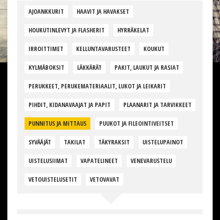
AJOANKKURIT
HAAVIT JA HAVAKSET
HOUKUTINLEVYT JA FLASHERIT
HYRRÄKELAT
IRROITTIMET
KELLUNTAVARUSTEET
KOUKUT
KYLMÄBOKSIT
LÄKKÄRÄT
PAKIT, LAUKUT JA RASIAT
PERUKKEET, PERUKEMATERIAALIT, LUKOT JA LEIKARIT
PIHDIT, KIDANAVAAJAT JA PAPIT
PLAANARIT JA TARVIKKEET
PUNNITUS JA MITTAUS
PUUKOT JA FILEOINTIVEITSET
SYVÄÄJÄT
TAKILAT
TÄKYRAKSIT
UISTELUPAINOT
UISTELUSIIMAT
VAPATELINEET
VENEVARUSTELU
VETOUISTELUSETIT
VETOVAVAT