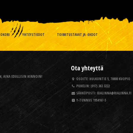
TOKORI
YHTEYSTIEDOT
TOIMITUSTAVAT JA -EHDOT
Ota yhteyttä
, AINA EDULLISIN HINNOIN!
OSOITE:
HULKONTIE 5, 70800 KUOPIO
PUHELIN:
(017) 363 3222
SÄHKÖPOSTI:
RIALINNA@RIALINNA.FI
Y-TUNNUS
1954167-5