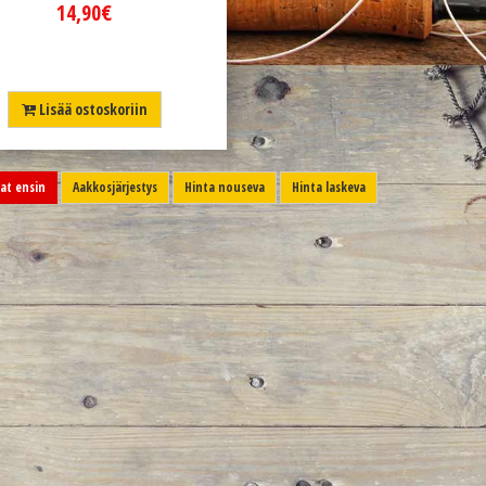
14,90€
Lisää ostoskoriin
t ensin
Aakkosjärjestys
Hinta nouseva
Hinta laskeva