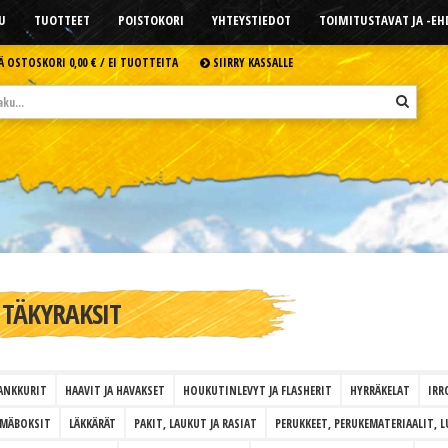
U
TUOTTEET
POISTOKORI
YHTEYSTIEDOT
TOIMITUSTAVAT JA -E
Ä OSTOSKORI
0,00 € /
EI TUOTTEITA
SIIRRY KASSALLE
TÄKYRAKSIT
ANKKURIT
HAAVIT JA HAVAKSET
HOUKUTINLEVYT JA FLASHERIT
HYRRÄKELAT
IRR
LMÄBOKSIT
LÄKKÄRÄT
PAKIT, LAUKUT JA RASIAT
PERUKKEET, PERUKEMATERIAALIT, L