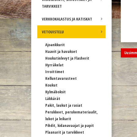
TARVIKKEET
VERKKOKALASTUS JA KATISKAT
VETOUISTELU
Ajoankkurit
Haavit ja havakset
Uusimma
Houkutinlevyt ja Flasherit
Hyrräkelat
Irroittimet
Kelluntavarusteet
Koukut
Kylmäboksit
Läkkärät
Pakit, laukut ja rasiat
Perukkeet, perukemateriaalit,
lukot ja leikarit
Pihdit, kidanavaajat ja papit
Plaanarit ja tarvikkeet