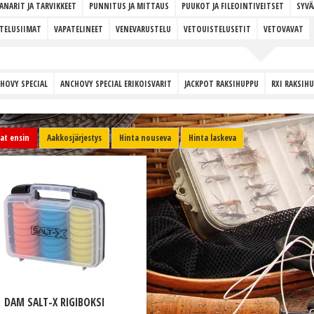
ANARIT JA TARVIKKEET
PUNNITUS JA MITTAUS
PUUKOT JA FILEOINTIVEITSET
SYVÄ
TELUSIIMAT
VAPATELINEET
VENEVARUSTELU
VETOUISTELUSETIT
VETOVAVAT
HOVY SPECIAL
ANCHOVY SPECIAL ERIKOISVARIT
JACKPOT RAKSIHUPPU
RXI RAKSIH
t ensin
Aakkosjärjestys
Hinta nouseva
Hinta laskeva
DAM SALT-X RIGIBOKSI