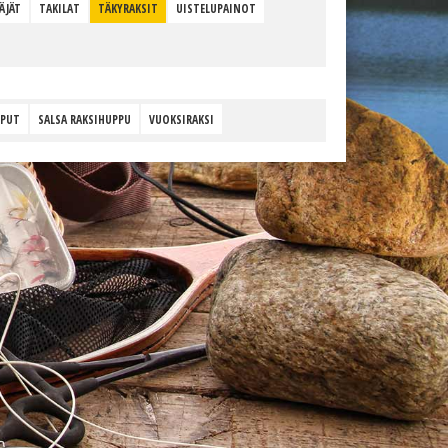
ÄJÄT
TAKILAT
TÄKYRAKSIT
UISTELUPAINOT
UPUT
SALSA RAKSIHUPPU
VUOKSIRAKSI