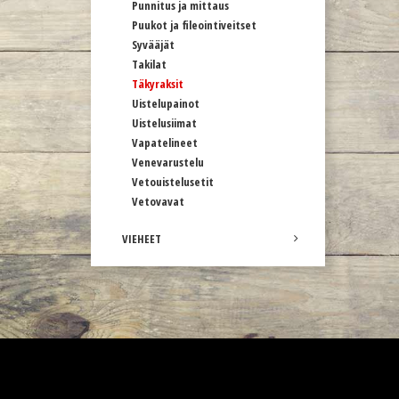
Punnitus ja mittaus
Puukot ja fileointiveitset
Syvääjät
Takilat
Täkyraksit
Uistelupainot
Uistelusiimat
Vapatelineet
Venevarustelu
Vetouistelusetit
Vetovavat
VIEHEET