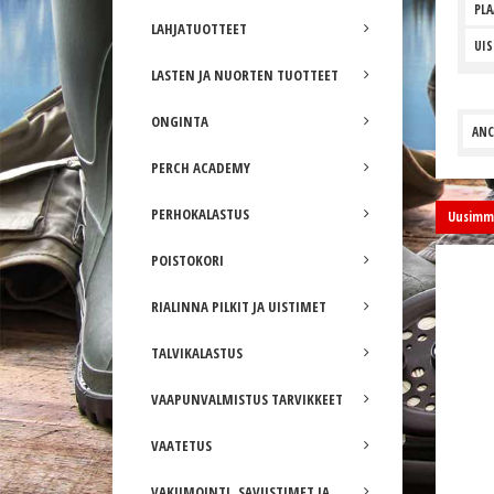
PLA
LAHJATUOTTEET
UIS
LASTEN JA NUORTEN TUOTTEET
ONGINTA
ANC
PERCH ACADEMY
PERHOKALASTUS
Uusimma
POISTOKORI
RIALINNA PILKIT JA UISTIMET
TALVIKALASTUS
VAAPUNVALMISTUS TARVIKKEET
VAATETUS
VAKUMOINTI, SAVUSTIMET JA