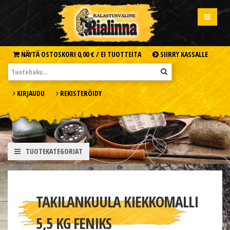
NÄYTÄ OSTOSKORI
0,00 € /
EI TUOTTEITA
SIIRRY KASSALLE
KIRJAUDU
REKISTERÖIDY
TUOTEKATEGORIAT
TAKILANKUULA KIEKKOMALLI
5,5 KG FENIKS