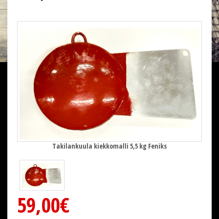
Takilankuula kiekkomalli 5,5 kg Feniks
59,00€