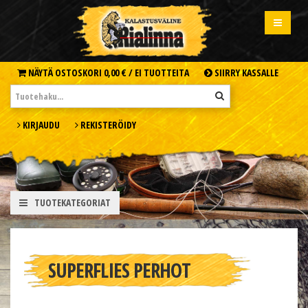
NÄYTÄ OSTOSKORI
0,00 € /
EI TUOTTEITA
SIIRRY KASSALLE
KIRJAUDU
REKISTERÖIDY
TUOTEKATEGORIAT
SUPERFLIES PERHOT