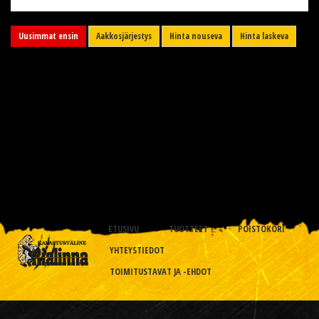
Uusimmat ensin
Aakkosjärjestys
Hinta nouseva
Hinta laskeva
ETUSIVU
TUOTTEET
POISTOKORI
YHTEYSTIEDOT
TOIMITUSTAVAT JA -EHDOT