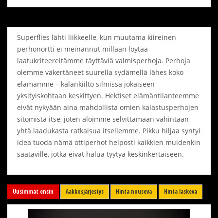
Superflies lähti liikkeelle, kun muutama kiireinen
perhonörtti ei meinannut millään löytää
laatukriteereitämme täyttäviä valmisperhoja. Perhoja
olemme väkertäneet suurella sydämellä lähes koko
elämämme – kalankiilto silmissä jokaiseen
yksityiskohtaan keskittyen. Hektiset elämäntilanteemme
eivät nykyään aina mahdollista omien kalastusperhojen
sitomista itse, joten aloimme selvittämään vähintään
yhtä laadukasta ratkaisua itsellemme. Pikku hiljaa syntyi
idea tuoda nämä ottiperhot helposti kaikkien muidenkin
saataville, jotka eivät halua tyytyä keskinkertaiseen.
Uusimmat ensin
Aakkosjärjestys
Hinta nouseva
Hinta laskeva