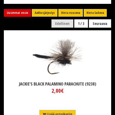
Uusimmat ensin
Aakkosjärjestys
Hinta nouseva
Hinta laskeva
Edellinen
1 / 3
Seuraava
JACKIE'S BLACK PALAMINO PARACHUTE (9238)
2,00€
Lisää ostoskoriin