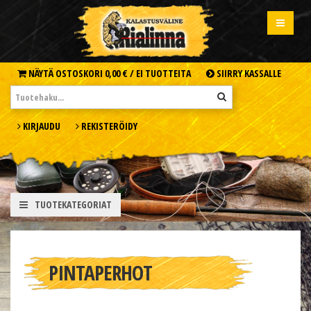
NÄYTÄ OSTOSKORI
0,00 € /
EI TUOTTEITA
SIIRRY KASSALLE
KIRJAUDU
REKISTERÖIDY
TUOTEKATEGORIAT
PINTAPERHOT