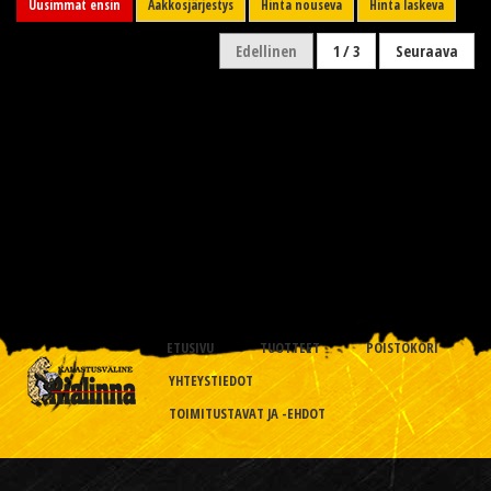
Uusimmat ensin
Aakkosjärjestys
Hinta nouseva
Hinta laskeva
Edellinen
1 / 3
Seuraava
ETUSIVU
TUOTTEET
POISTOKORI
YHTEYSTIEDOT
TOIMITUSTAVAT JA -EHDOT