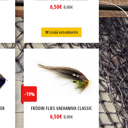
6,50€
8,00€
Lisää ostoskoriin
-19%
VER
FRÖDIN FLIES VAEHANIVA CLASSIC
6,50€
8,00€