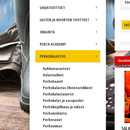
POH
LAHJATUOTTEET
LASTEN JA NUORTEN TUOTTEET
FRÖ
ONGINTA
PERCH ACADEMY
PERHOKALASTUS
Uusimma
Kahluuvarusteet
Kalastusliivit
Perhohaavit
Perhokalastus Oheistarvikkeet
Perhokalastussetit
Perhokelat ja varapuolat
Perhokirjallisuus ja videot
Perhonsidonta
Perhorasiat
Perhosiimat
SALA