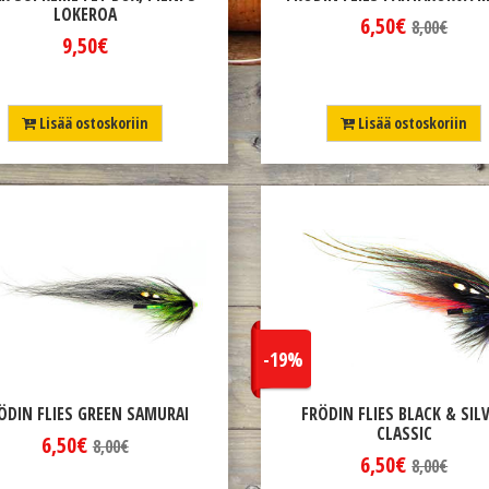
LOKEROA
6,50€
8,00€
9,50€
Lisää ostoskoriin
Lisää ostoskoriin
-19%
ÖDIN FLIES GREEN SAMURAI
FRÖDIN FLIES BLACK & SIL
CLASSIC
6,50€
8,00€
6,50€
8,00€