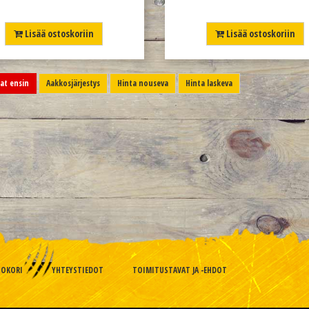
Lisää ostoskoriin
Lisää ostoskoriin
t ensin
Aakkosjärjestys
Hinta nouseva
Hinta laskeva
TOKORI
YHTEYSTIEDOT
TOIMITUSTAVAT JA -EHDOT