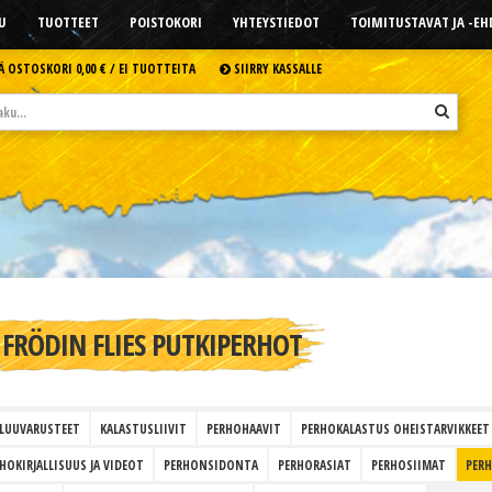
U
TUOTTEET
POISTOKORI
YHTEYSTIEDOT
TOIMITUSTAVAT JA -E
Ä OSTOSKORI
0,00 € /
EI TUOTTEITA
SIIRRY KASSALLE
FRÖDIN FLIES PUTKIPERHOT
LUUVARUSTEET
KALASTUSLIIVIT
PERHOHAAVIT
PERHOKALASTUS OHEISTARVIKKEET
HOKIRJALLISUUS JA VIDEOT
PERHONSIDONTA
PERHORASIAT
PERHOSIIMAT
PER