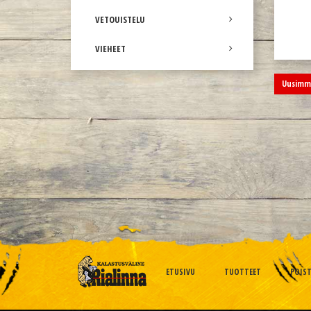
VETOUISTELU
VIEHEET
Uusimma
ETUSIVU
TUOTTEET
POIS