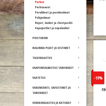
Perhot
Perhovavat
Perukkeet ja perukesiimat
Pohjasiimat
Reput, laukut ja chestpackit
Vapaputket ja vapalaukut
POISTOKORI
RIALINNA PILKIT JA UISTIMET
TALVIKALASTUS
VAAPUNVALMISTUS TARVIKKEET
-19%
VAATETUS
VAKUMOINTI, SAVUSTIMET JA
FR
TARVIKKEET
VERKKOKALASTUS JA KATISKAT