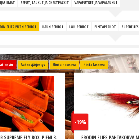
JASIIMAT
REPUT, LAUKUT JA CHESTPACKIT
VAPAPUTKET JA VAPALAUKUT
DIN FLIES PUTKIPERHOT
HAUKIPERHOT
LOHIPERHOT
PINTAPERHOT
SUPERFLIE
t ensin
Aakkosjärjestys
Hinta nouseva
Hinta laskeva
-19%
R SUPREME FLY BOX, PIENI 3-
FRÖDIN FLIES PAHTAKORVA 