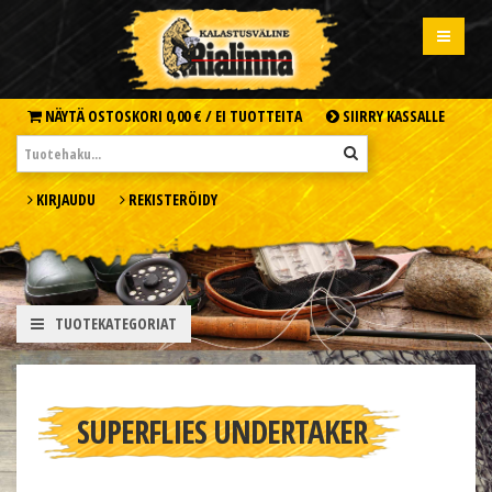
NÄYTÄ OSTOSKORI
0,00 € /
EI TUOTTEITA
SIIRRY KASSALLE
KIRJAUDU
REKISTERÖIDY
TUOTEKATEGORIAT
SUPERFLIES UNDERTAKER