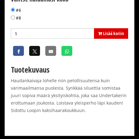
#6
#8
Lisää koriin
Tuotekuvaus
Haudankaivaja lohelle niin petollisuutensa kuin
värimaailmansa puolesta. Synkkää siluettia somistaa
juuri sopiva määrä yksityiskohtia, joka saa Undertakerin
erottumaan joukosta. Loistava yleisperho läpi kauden!
Sidottu Loopin kaksihaarakoukkuun.