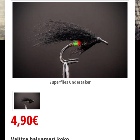
Superflies Undertaker
4,90€
Valitse haluamasi koko