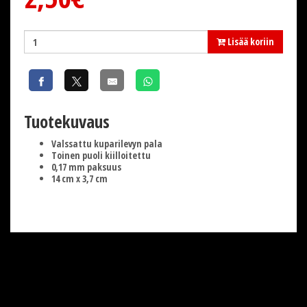
Lisää koriin
Tuotekuvaus
Valssattu kuparilevyn pala
Toinen puoli kiilloitettu
0,17 mm paksuus
14 cm x 3,7 cm