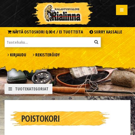
NÄYTÄ OSTOSKORI
0,00 € /
EI TUOTTEITA
SIIRRY KASSALLE
KIRJAUDU
REKISTERÖIDY
TUOTEKATEGORIAT
POISTOKORI