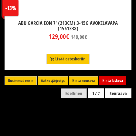
-13%
ABU GARCIA EON 7' (213CM) 3-15G AVOKELAVAPA
(1561338)
129,00€
149,00€
Lisää ostoskoriin
Uusimmat ensin
Aakkosjärjestys
Hinta nouseva
Hinta laskeva
Edellinen
1 / 7
Seuraava