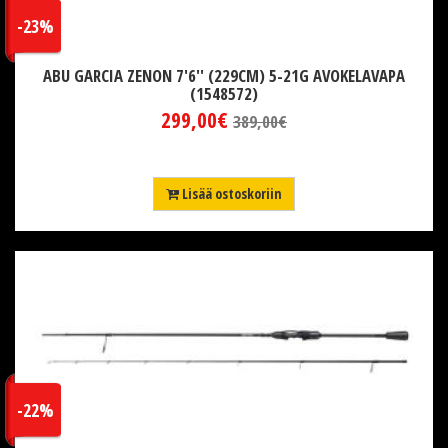
-23%
ABU GARCIA ZENON 7'6'' (229CM) 5-21G AVOKELAVAPA
(1548572)
299,00€
389,00€
Lisää ostoskoriin
-22%