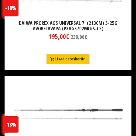
-18%
DAIWA PROREX AGS UNIVERSAL 7' (213CM) 5-25G
AVOKELAVAPA (PXAGS702MLRS-CS)
195,00€
239,00€
Lisää ostoskoriin
-18%