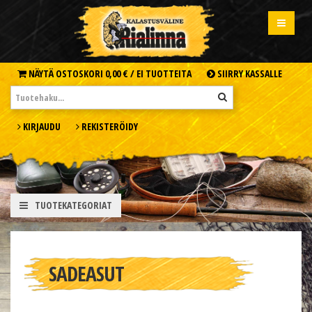
NÄYTÄ OSTOSKORI
0,00 € /
EI TUOTTEITA
SIIRRY KASSALLE
KIRJAUDU
REKISTERÖIDY
TUOTEKATEGORIAT
SADEASUT