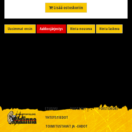
Lisää ostoskoriin
Uusimmat ensin
Aakkosjärjestys
Hinta nouseva
Hinta laskeva
ETUSIVU
TUOTTEET
POISTOKORI
YHTEYSTIEDOT
TOIMITUSTAVAT JA -EHDOT