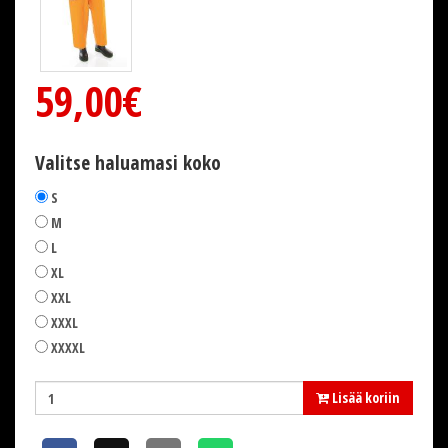
59,00€
Valitse haluamasi koko
S
M
L
XL
XXL
XXXL
XXXXL
Lisää koriin