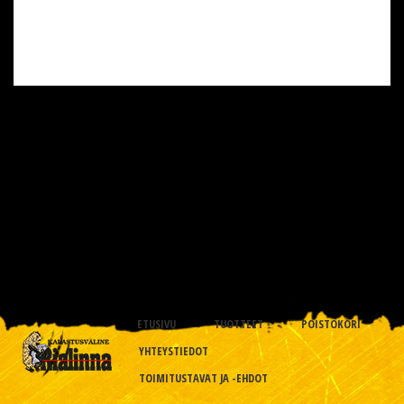
ETUSIVU
TUOTTEET
POISTOKORI
YHTEYSTIEDOT
TOIMITUSTAVAT JA -EHDOT