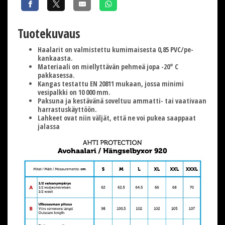
Tuotekuvaus
Haalarit on valmistettu kumimaisesta 0,85 PVC/pe-
kankaasta.
Materiaali on miellyttävän pehmeä jopa -20° C
pakkasessa.
Kangas testattu EN 20811 mukaan, jossa minimi
vesipalkki on 10 000 mm.
Paksuna ja kestävänä soveltuu ammatti- tai vaativaan
harrastuskäyttöön.
Lahkeet ovat niin väljät, että ne voi pukea saappaat
jalassa