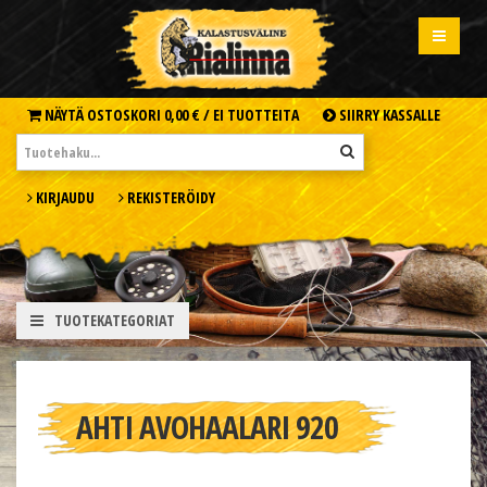
NÄYTÄ OSTOSKORI
0,00 € /
EI TUOTTEITA
SIIRRY KASSALLE
KIRJAUDU
REKISTERÖIDY
TUOTEKATEGORIAT
AHTI AVOHAALARI 920